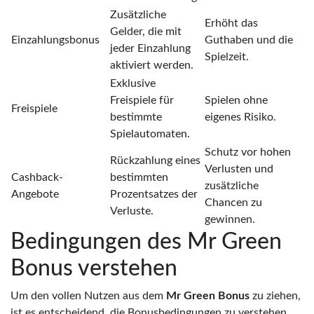
Zusätzliche
Erhöht das
Gelder, die mit
Einzahlungsbonus
Guthaben und die
jeder Einzahlung
Spielzeit.
aktiviert werden.
Exklusive
Freispiele für
Spielen ohne
Freispiele
bestimmte
eigenes Risiko.
Spielautomaten.
Schutz vor hohen
Rückzahlung eines
Verlusten und
Cashback-
bestimmten
zusätzliche
Angebote
Prozentsatzes der
Chancen zu
Verluste.
gewinnen.
Bedingungen des Mr Green
Bonus verstehen
Um den vollen Nutzen aus dem
Mr Green Bonus
zu ziehen,
ist es entscheidend, die Bonusbedingungen zu verstehen.