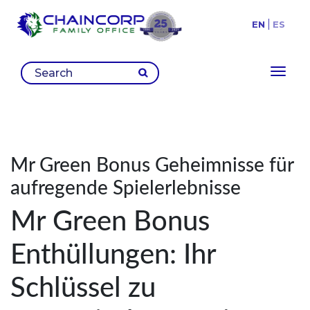
EN
ES
Toggl
Mr Green Bonus Geheimnisse für
aufregende Spielerlebnisse
Mr Green Bonus
Enthüllungen: Ihr
Schlüssel zu