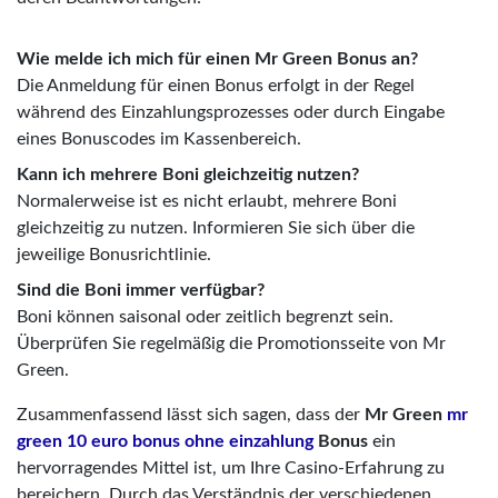
Wie melde ich mich für einen Mr Green Bonus an?
Die Anmeldung für einen Bonus erfolgt in der Regel
während des Einzahlungsprozesses oder durch Eingabe
eines Bonuscodes im Kassenbereich.
Kann ich mehrere Boni gleichzeitig nutzen?
Normalerweise ist es nicht erlaubt, mehrere Boni
gleichzeitig zu nutzen. Informieren Sie sich über die
jeweilige Bonusrichtlinie.
Sind die Boni immer verfügbar?
Boni können saisonal oder zeitlich begrenzt sein.
Überprüfen Sie regelmäßig die Promotionsseite von Mr
Green.
Zusammenfassend lässt sich sagen, dass der
Mr Green
mr
green 10 euro bonus ohne einzahlung
Bonus
ein
hervorragendes Mittel ist, um Ihre Casino-Erfahrung zu
bereichern. Durch das Verständnis der verschiedenen