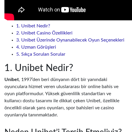
1. Unibet Nedir?
2. Unibet Casino Özellikleri
3. Unibet Üzerinde Oynanabilecek Oyun Seçenekleri
4. Uzman Görüşleri
5. Sıkça Sorulan Sorular
1. Unibet Nedir?
Unibet
, 1997’den beri dünyanın dört bir yanındaki
oyunculara hizmet veren uluslararası bir online bahis ve
oyun platformudur. Yüksek güvenlilik standartları ve
kullanıcı dostu tasarımı ile dikkat çeken Unibet, özellikle
öncelikli olarak şans oyunları, spor bahisleri ve casino
oyunlarıyla tanınmaktadır.