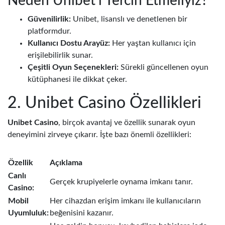
Neden Unibet’i Tercih Etmeliyiz?
Güvenilirlik:
Unibet, lisanslı ve denetlenen bir
platformdur.
Kullanıcı Dostu Arayüz:
Her yaştan kullanıcı için
erişilebilirlik sunar.
Çeşitli Oyun Seçenekleri:
Sürekli güncellenen oyun
kütüphanesi ile dikkat çeker.
2. Unibet Casino Özellikleri
Unibet Casino
, birçok avantaj ve özellik sunarak oyun
deneyimini zirveye çıkarır. İşte bazı önemli özellikleri:
Özellik
Açıklama
Canlı
Gerçek krupiyelerle oynama imkanı tanır.
Casino:
Mobil
Her cihazdan erişim imkanı ile kullanıcıların
Uyumluluk:
beğenisini kazanır.