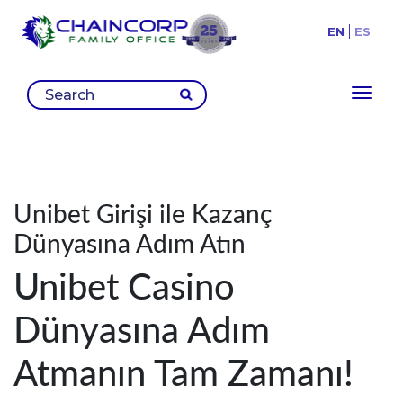
EN
ES
Toggl
Unibet Girişi ile Kazanç
Dünyasına Adım Atın
Unibet Casino
Dünyasına Adım
Atmanın Tam Zamanı!