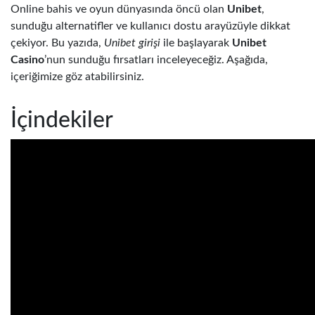
Online bahis ve oyun dünyasında öncü olan
Unibet
,
sunduğu alternatifler ve kullanıcı dostu arayüzüyle dikkat
çekiyor. Bu yazıda,
Unibet girişi
ile başlayarak
Unibet
Casino
’nun sunduğu fırsatları inceleyeceğiz. Aşağıda,
içeriğimize göz atabilirsiniz.
İçindekiler