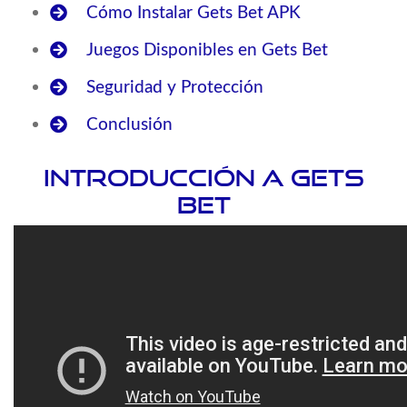
Cómo Instalar Gets Bet APK
Juegos Disponibles en Gets Bet
Seguridad y Protección
Conclusión
Introducción a Gets
Bet