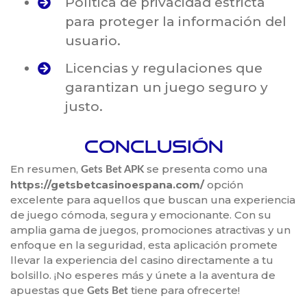
Política de privacidad estricta
para proteger la información del
usuario.
Licencias y regulaciones que
garantizan un juego seguro y
justo.
Conclusión
En resumen,
se presenta como una
Gets Bet APK
https://getsbetcasinoespana.com/
opción
excelente para aquellos que buscan una experiencia
de juego cómoda, segura y emocionante. Con su
amplia gama de juegos, promociones atractivas y un
enfoque en la seguridad, esta aplicación promete
llevar la experiencia del casino directamente a tu
bolsillo. ¡No esperes más y únete a la aventura de
apuestas que
tiene para ofrecerte!
Gets Bet