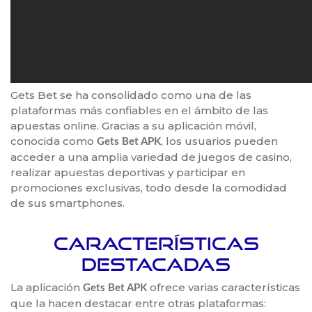
Gets Bet se ha consolidado como una de las
plataformas más confiables en el ámbito de las
apuestas online. Gracias a su aplicación móvil,
conocida como
, los usuarios pueden
Gets Bet APK
acceder a una amplia variedad de juegos de casino,
realizar apuestas deportivas y participar en
promociones exclusivas, todo desde la comodidad
de sus smartphones.
Características
Destacadas
La aplicación
ofrece varias características
Gets Bet APK
que la hacen destacar entre otras plataformas: