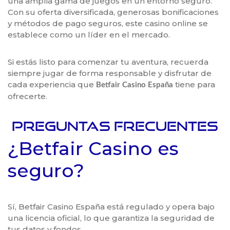
una amplia gama de juegos en un entorno seguro.
Con su oferta diversificada, generosas bonificaciones
y métodos de pago seguros, este casino online se
establece como un líder en el mercado.
Si estás listo para comenzar tu aventura, recuerda
siempre jugar de forma responsable y disfrutar de
cada experiencia que
tiene para
Betfair Casino España
ofrecerte.
Preguntas Frecuentes
¿Betfair Casino es
seguro?
Sí, Betfair Casino España está regulado y opera bajo
una licencia oficial, lo que garantiza la seguridad de
tus datos y fondos.