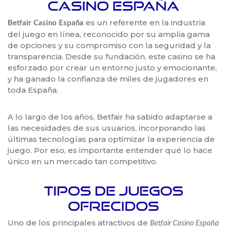
Casino España
es un referente en la industria
Betfair Casino España
del juego en línea, reconocido por su amplia gama
de opciones y su compromiso con la seguridad y la
transparencia. Desde su fundación, este casino se ha
esforzado por crear un entorno justo y emocionante,
y ha ganado la confianza de miles de jugadores en
toda España.
A lo largo de los años, Betfair ha sabido adaptarse a
las necesidades de sus usuarios, incorporando las
últimas tecnologías para optimizar la experiencia de
juego. Por eso, es importante entender qué lo hace
único en un mercado tan competitivo.
Tipos de Juegos
Ofrecidos
Uno de los principales atractivos de
Betfair Casino España