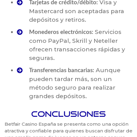
Visa y
Tarjetas de crédito/débito:
Mastercard son aceptadas para
depósitos y retiros.
Servicios
Monederos electrónicos:
como PayPal, Skrill y Neteller
ofrecen transacciones rápidas y
seguras.
Aunque
Transferencias bancarias:
pueden tardar más, son un
método seguro para realizar
grandes depósitos.
Conclusiones
Betfair Casino España se presenta como una opción
atractiva y confiable para quienes buscan disfrutar de