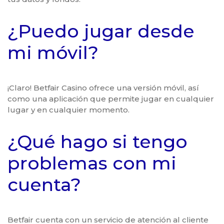
¿Puedo jugar desde
mi móvil?
¡Claro! Betfair Casino ofrece una versión móvil, así
como una aplicación que permite jugar en cualquier
lugar y en cualquier momento.
¿Qué hago si tengo
problemas con mi
cuenta?
Betfair cuenta con un servicio de atención al cliente