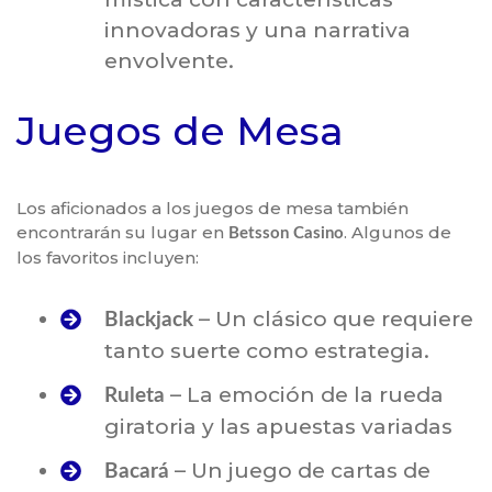
innovadoras y una narrativa
envolvente.
Juegos de Mesa
Los aficionados a los juegos de mesa también
encontrarán su lugar en
. Algunos de
Betsson Casino
los favoritos incluyen:
– Un clásico que requiere
Blackjack
tanto suerte como estrategia.
– La emoción de la rueda
Ruleta
giratoria y las apuestas variadas
– Un juego de cartas de
Bacará