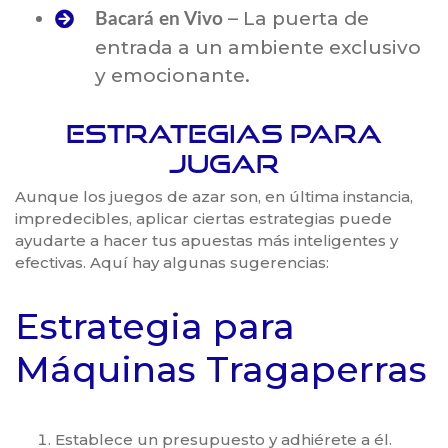
– La puerta de
Bacará en Vivo
entrada a un ambiente exclusivo
y emocionante.
Estrategias para
Jugar
Aunque los juegos de azar son, en última instancia,
impredecibles, aplicar ciertas estrategias puede
ayudarte a hacer tus apuestas más inteligentes y
efectivas. Aquí hay algunas sugerencias:
Estrategia para
Máquinas Tragaperras
Establece un presupuesto y adhiérete a él.