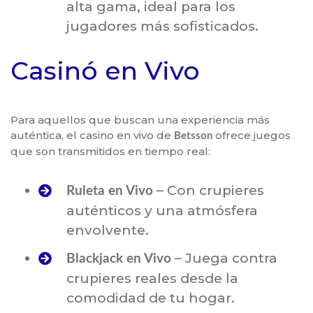
alta gama, ideal para los
jugadores más sofisticados.
Casinó en Vivo
Para aquellos que buscan una experiencia más
auténtica, el casino en vivo de
ofrece juegos
Betsson
que son transmitidos en tiempo real:
– Con crupieres
Ruleta en Vivo
auténticos y una atmósfera
envolvente.
– Juega contra
Blackjack en Vivo
crupieres reales desde la
comodidad de tu hogar.