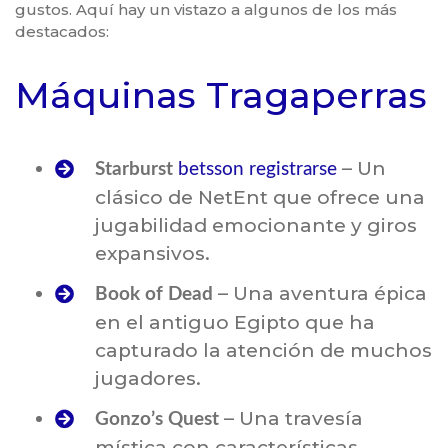
gustos. Aquí hay un vistazo a algunos de los más
destacados:
Máquinas Tragaperras
– Un
Starburst
betsson registrarse
clásico de NetEnt que ofrece una
jugabilidad emocionante y giros
expansivos.
– Una aventura épica
Book of Dead
en el antiguo Egipto que ha
capturado la atención de muchos
jugadores.
– Una travesía
Gonzo’s Quest
mística con características