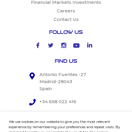
Financial Markets Investments
Careers
Contact Us
Follow Us
Find Us
Antonio Fuentes -27
Madrid-28043
Spain
+34 658 022 416
lsa@chaincorp.com
We use cookies on our website to give you the most relevant
experience by remembering your preferences and repeat visits. By