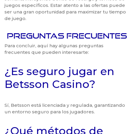
juegos específicos. Estar atento a las ofertas puede
ser una gran oportunidad para maximizar tu tiempo
de juego.
Preguntas Frecuentes
Para concluir, aquí hay algunas preguntas
frecuentes que pueden interesarte:
¿Es seguro jugar en
Betsson Casino?
Sí, Betsson está licenciada y regulada, garantizando
un entorno seguro para los jugadores.
¿Qué métodos de