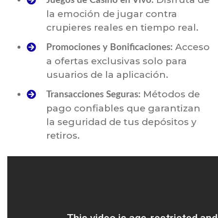
Juegos de Casino en Vivo:
la emoción de jugar contra
crupieres reales en tiempo real.
Acceso
Promociones y Bonificaciones:
a ofertas exclusivas solo para
usuarios de la aplicación.
Métodos de
Transacciones Seguras:
pago confiables que garantizan
la seguridad de tus depósitos y
retiros.