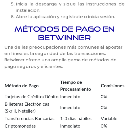
Inicia la descarga y sigue las instrucciones de
instalación.
Abre la aplicación y regístrate o inicia sesión.
Métodos de Pago en
Betwinner
Una de las preocupaciones más comunes al apostar
en línea es la seguridad de las transacciones.
ofrece una amplia gama de métodos de
Betwinner
pago seguros y eficientes:
Tiempo de
Método de Pago
Comisiones
Procesamiento
Tarjetas de Crédito/Débito
Inmediato
0%
Billeteras Electrónicas
Inmediato
0%
(Skrill, Neteller)
Transferencias Bancarias
1-3 días hábiles
Variable
Criptomonedas
Inmediato
0%