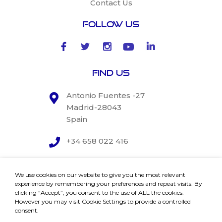
Contact Us
Follow Us
Find Us
Antonio Fuentes -27
Madrid-28043
Spain
+34 658 022 416
lsa@chaincorp.com
We use cookies on our website to give you the most relevant
experience by remembering your preferences and repeat visits. By
clicking “Accept”, you consent to the use of ALL the cookies.
Legal Policy
However you may visit Cookie Settings to provide a controlled
consent.
Privacy Policy