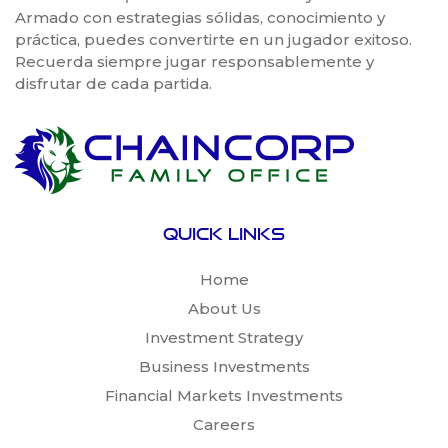
Armado con estrategias sólidas, conocimiento y
práctica, puedes convertirte en un jugador exitoso.
Recuerda siempre jugar responsablemente y
disfrutar de cada partida.
Quick links
Home
About Us
Investment Strategy
Business Investments
Financial Markets Investments
Careers