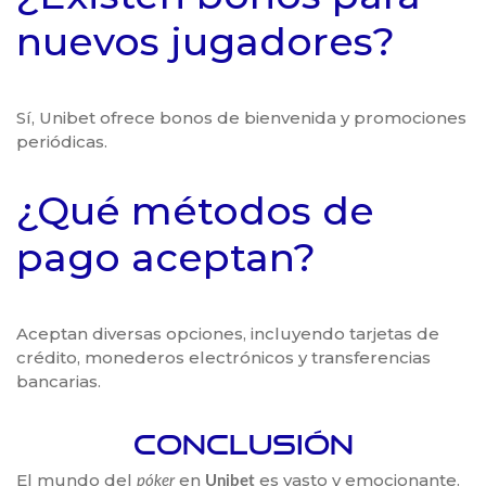
nuevos jugadores?
Sí, Unibet ofrece bonos de bienvenida y promociones
periódicas.
¿Qué métodos de
pago aceptan?
Aceptan diversas opciones, incluyendo tarjetas de
crédito, monederos electrónicos y transferencias
bancarias.
Conclusión
El mundo del
en
es vasto y emocionante.
póker
Unibet