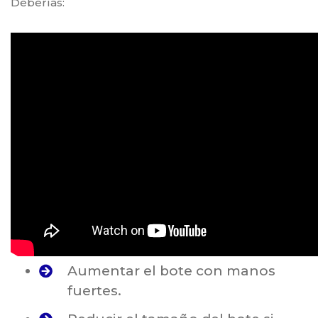
Deberías:
Aumentar el bote con manos
fuertes.