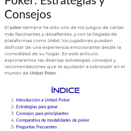
Poker: Estrategias y
Consejos
El
siempre ha sido uno de los juegos de cartas
póker
más fascinantes y desafiantes, y con la llegada de
plataformas como
, los jugadores pueden
Unibet
disfrutar de una experiencia emocionante desde la
comodidad de su hogar. En este artículo,
exploraremos las diversas estrategias, consejos y
recomendaciones que te ayudarán a sobresalir en el
mundo de
.
Unibet Poker
Índice
Introducción a Unibet Poker
Estrategias para ganar
Consejos para principiantes
Comparativa de modalidades de poker
Preguntas Frecuentes