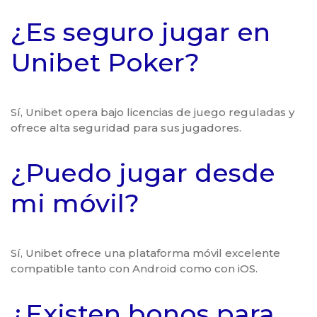
¿Es seguro jugar en
Unibet Poker?
Sí, Unibet opera bajo licencias de juego reguladas y
ofrece alta seguridad para sus jugadores.
¿Puedo jugar desde
mi móvil?
Sí, Unibet ofrece una plataforma móvil excelente
compatible tanto con Android como con iOS.
¿Existen bonos para