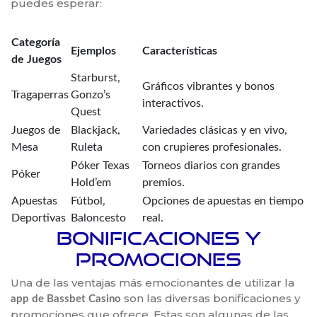
puedes esperar:
Categoría
Ejemplos
Características
de Juegos
Starburst,
Gráficos vibrantes y bonos
Tragaperras
Gonzo’s
interactivos.
Quest
Juegos de
Blackjack,
Variedades clásicas y en vivo,
Mesa
Ruleta
con crupieres profesionales.
Póker Texas
Torneos diarios con grandes
Póker
Hold’em
premios.
Apuestas
Fútbol,
Opciones de apuestas en tiempo
Deportivas
Baloncesto
real.
Bonificaciones y
Promociones
Una de las ventajas más emocionantes de utilizar la
son las diversas bonificaciones y
app de Bassbet Casino
promociones que ofrece. Estas son algunas de las