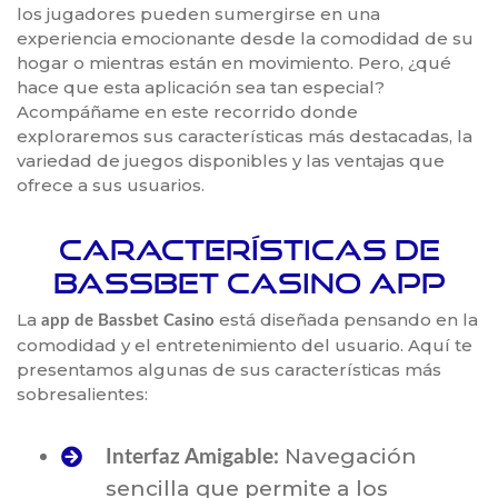
los jugadores pueden sumergirse en una
experiencia emocionante desde la comodidad de su
hogar o mientras están en movimiento. Pero, ¿qué
hace que esta aplicación sea tan especial?
Acompáñame en este recorrido donde
exploraremos sus características más destacadas, la
variedad de juegos disponibles y las ventajas que
ofrece a sus usuarios.
Características de
Bassbet Casino App
La
está diseñada pensando en la
app de Bassbet Casino
comodidad y el entretenimiento del usuario. Aquí te
presentamos algunas de sus características más
sobresalientes:
Navegación
Interfaz Amigable:
sencilla que permite a los