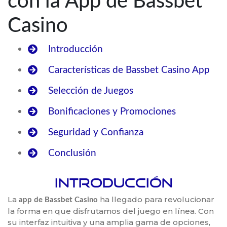
con la App de Bassbet
Casino
Introducción
Características de Bassbet Casino App
Selección de Juegos
Bonificaciones y Promociones
Seguridad y Confianza
Conclusión
Introducción
La
ha llegado para revolucionar
app de Bassbet Casino
la forma en que disfrutamos del juego en línea. Con
su interfaz intuitiva y una amplia gama de opciones,