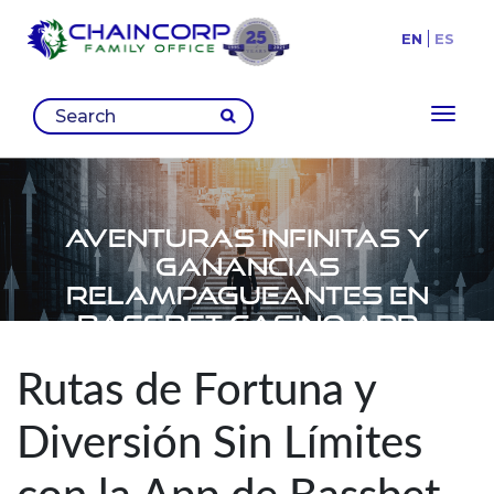
EN
ES
Toggl
Aventuras infinitas y
ganancias
relampagueantes en
Bassbet Casino App
Rutas de Fortuna y
Diversión Sin Límites