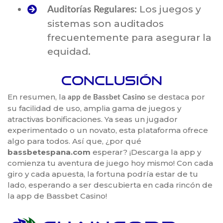
Los juegos y
Auditorías Regulares:
sistemas son auditados
frecuentemente para asegurar la
equidad.
Conclusión
En resumen, la
se destaca por
app de Bassbet Casino
su facilidad de uso, amplia gama de juegos y
atractivas bonificaciones. Ya seas un jugador
experimentado o un novato, esta plataforma ofrece
algo para todos. Así que, ¿por qué
bassbetespana.com
esperar? ¡Descarga la app y
comienza tu aventura de juego hoy mismo! Con cada
giro y cada apuesta, la fortuna podría estar de tu
lado, esperando a ser descubierta en cada rincón de
la app de Bassbet Casino!