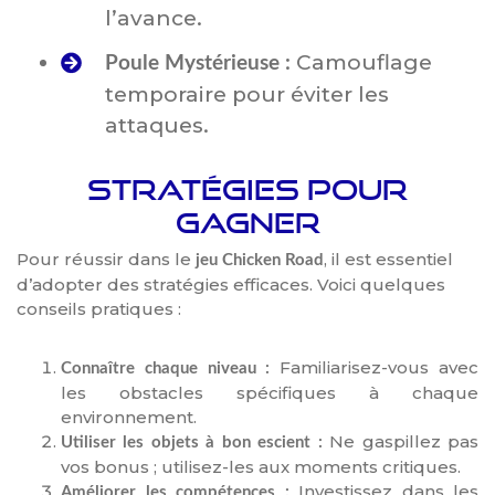
l’avance.
Camouflage
Poule Mystérieuse :
temporaire pour éviter les
attaques.
Stratégies pour
gagner
Pour réussir dans le
, il est essentiel
jeu Chicken Road
d’adopter des stratégies efficaces. Voici quelques
conseils pratiques :
Familiarisez-vous avec
Connaître chaque niveau :
les obstacles spécifiques à chaque
environnement.
Ne gaspillez pas
Utiliser les objets à bon escient :
vos bonus ; utilisez-les aux moments critiques.
Investissez dans les
Améliorer les compétences :