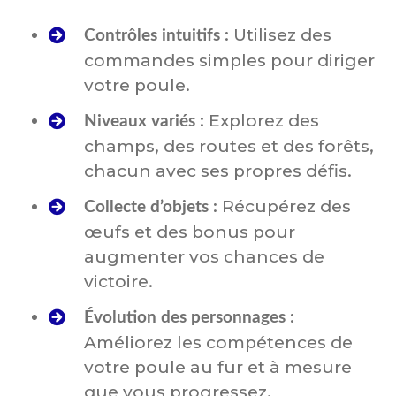
Utilisez des
Contrôles intuitifs :
commandes simples pour diriger
votre poule.
Explorez des
Niveaux variés :
champs, des routes et des forêts,
chacun avec ses propres défis.
Récupérez des
Collecte d’objets :
œufs et des bonus pour
augmenter vos chances de
victoire.
Évolution des personnages :
Améliorez les compétences de
votre poule au fur et à mesure
que vous progressez.