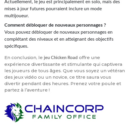
Actuellement, le jeu est principalement en solo, mais des
mises à jour futures pourraient inclure un mode
multijoueur.
Comment débloquer de nouveaux personnages ?
Vous pouvez débloquer de nouveaux personnages en
complétant des niveaux et en atteignant des objectifs
spécifiques.
En conclusion, le
offre une
jeu Chicken Road
expérience divertissante et stimulante qui captivera
les joueurs de tous âges. Que vous soyez un vétéran
des jeux vidéo ou un novice, ce titre saura vous
divertir pendant des heures. Prenez votre poule et
partez à l’aventure !