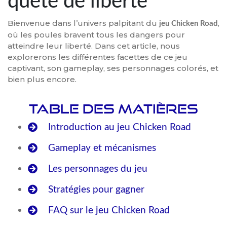
quête de liberté
Bienvenue dans l’univers palpitant du
,
jeu Chicken Road
où les poules bravent tous les dangers pour
atteindre leur liberté. Dans cet article, nous
explorerons les différentes facettes de ce jeu
captivant, son gameplay, ses personnages colorés, et
bien plus encore.
Table des matières
Introduction au jeu Chicken Road
Gameplay et mécanismes
Les personnages du jeu
Stratégies pour gagner
FAQ sur le jeu Chicken Road