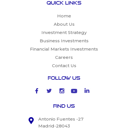
Quick links
Home
About Us
Investment Strategy
Business Investments
Financial Markets Investments
Careers
Contact Us
Follow Us
Find Us
Antonio Fuentes -27
Madrid-28043