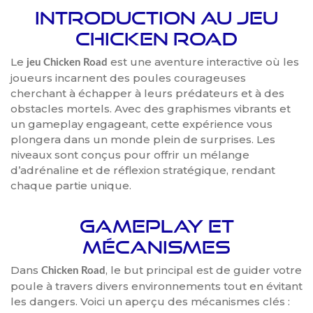
Introduction au jeu
Chicken Road
Le
est une aventure interactive où les
jeu Chicken Road
joueurs incarnent des poules courageuses
cherchant à échapper à leurs prédateurs et à des
obstacles mortels. Avec des graphismes vibrants et
un gameplay engageant, cette expérience vous
plongera dans un monde plein de surprises. Les
niveaux sont conçus pour offrir un mélange
d’adrénaline et de réflexion stratégique, rendant
chaque partie unique.
Gameplay et
mécanismes
Dans
, le but principal est de guider votre
Chicken Road
poule à travers divers environnements tout en évitant
les dangers. Voici un aperçu des mécanismes clés :