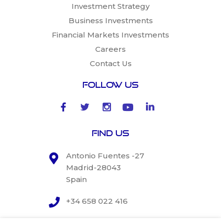
Investment Strategy
Business Investments
Financial Markets Investments
Careers
Contact Us
Follow Us
Find Us
Antonio Fuentes -27
Madrid-28043
Spain
+34 658 022 416