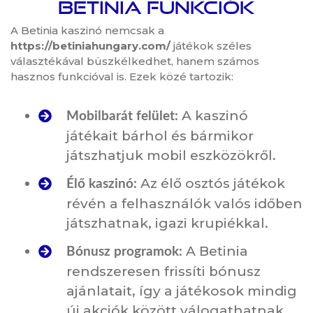
Betinia funkciók
A Betinia kaszinó nemcsak a
https://betiniahungary.com/
játékok széles
választékával büszkélkedhet, hanem számos
hasznos funkcióval is. Ezek közé tartozik:
A kaszinó
Mobilbarát felület:
játékait bárhol és bármikor
játszhatjuk mobil eszközökről.
Az élő osztós játékok
Élő kaszinó:
révén a felhasználók valós időben
játszhatnak, igazi krupiékkal.
A Betinia
Bónusz programok:
rendszeresen frissíti bónusz
ajánlatait, így a játékosok mindig
új akciók között válogathatnak.