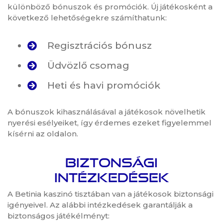
különböző bónuszok és promóciók. Új játékosként a
következő lehetőségekre számíthatunk:
Regisztrációs bónusz
Üdvözlő csomag
Heti és havi promóciók
A bónuszok kihasználásával a játékosok növelhetik
nyerési esélyeiket, így érdemes ezeket figyelemmel
kísérni az oldalon.
Biztonsági
intézkedések
A Betinia kaszinó tisztában van a játékosok biztonsági
igényeivel. Az alábbi intézkedések garantálják a
biztonságos játékélményt: