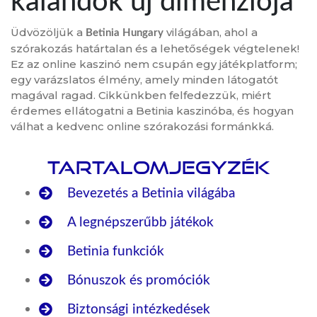
kalandok új dimenziója
Üdvözöljük a
világában, ahol a
Betinia Hungary
szórakozás határtalan és a lehetőségek végtelenek!
Ez az online kaszinó nem csupán egy játékplatform;
egy varázslatos élmény, amely minden látogatót
magával ragad. Cikkünkben felfedezzük, miért
érdemes ellátogatni a Betinia kaszinóba, és hogyan
válhat a kedvenc online szórakozási formánkká.
Tartalomjegyzék
Bevezetés a Betinia világába
A legnépszerűbb játékok
Betinia funkciók
Bónuszok és promóciók
Biztonsági intézkedések