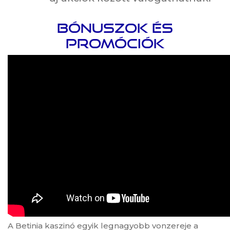
Bónuszok és
promóciók
A Betinia kaszinó egyik legnagyobb vonzereje a