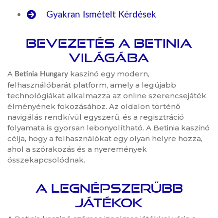
Gyakran Ismételt Kérdések
Bevezetés a Betinia
világába
A
kaszinó egy modern,
Betinia Hungary
felhasználóbarát platform, amely a legújabb
technológiákat alkalmazza az online szerencsejáték
élményének fokozásához. Az oldalon történő
navigálás rendkívül egyszerű, és a regisztráció
folyamata is gyorsan lebonyolítható. A Betinia kaszinó
célja, hogy a felhasználókat egy olyan helyre hozza,
ahol a szórakozás és a nyeremények
összekapcsolódnak.
A legnépszerűbb
játékok