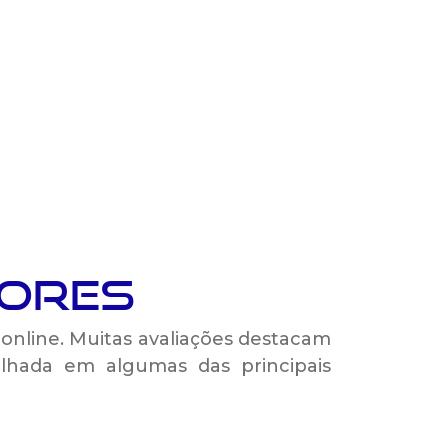
dores
online. Muitas avaliações destacam
olhada em algumas das principais