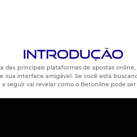
Introdução
das principais plataformas de apostas online
s e sua interface amigável. Se você está busc
 a seguir vai revelar como o Betonline pode ser