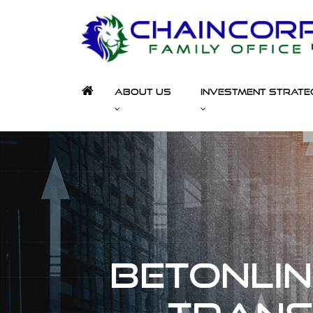
About Us
Investment Strate
Betonli