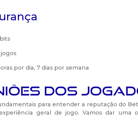
urança
bits
 jogos
oras por dia, 7 dias por semana
niões dos Joga
fundamentais para entender a reputação do Bet
 experiência geral de jogo. Vamos dar uma 