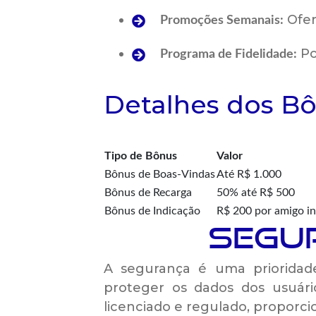
Ofer
Promoções Semanais:
Po
Programa de Fidelidade:
Detalhes dos B
Tipo de Bônus
Valor
Bônus de Boas-Vindas
Até R$ 1.000
Bônus de Recarga
50% até R$ 500
Bônus de Indicação
R$ 200 por amigo i
Segur
A segurança é uma prioridade
proteger os dados dos usuári
licenciado e regulado, proporc