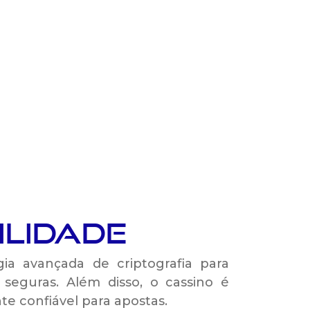
ilidade
ia avançada de criptografia para
seguras. Além disso, o cassino é
 confiável para apostas.