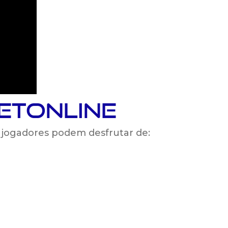
etonline
s jogadores podem desfrutar de: