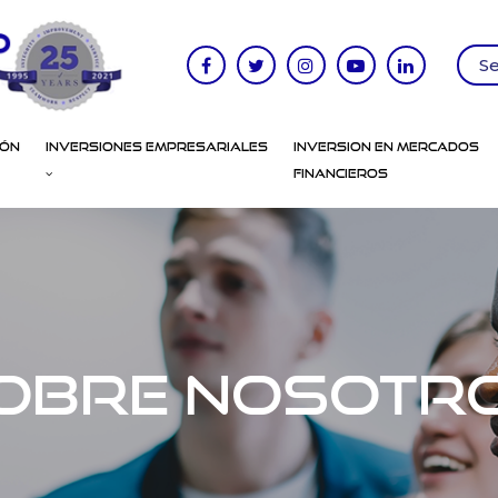
ión
Inversiones Empresariales
Inversion en Mercados
Financieros
obre Nosotr