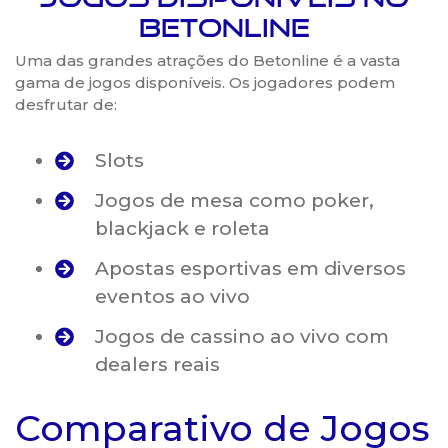
Betonline
Uma das grandes atrações do Betonline é a vasta
gama de jogos disponíveis. Os jogadores podem
desfrutar de:
Slots
Jogos de mesa como poker,
blackjack e roleta
Apostas esportivas em diversos
eventos ao vivo
Jogos de cassino ao vivo com
dealers reais
Comparativo de Jogos