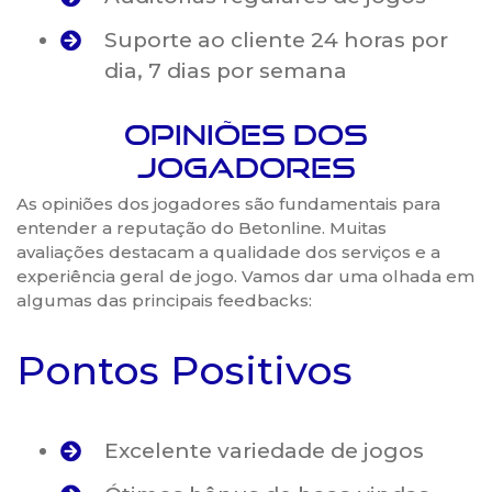
Suporte ao cliente 24 horas por
dia, 7 dias por semana
Opiniões dos
Jogadores
As opiniões dos jogadores são fundamentais para
entender a reputação do Betonline. Muitas
avaliações destacam a qualidade dos serviços e a
experiência geral de jogo. Vamos dar uma olhada em
algumas das principais feedbacks:
Pontos Positivos
Excelente variedade de jogos