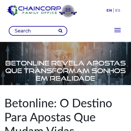
EN
ES
Toggl
Betonline Revela Apostas
que Transformam Sonhos
em Realidade
Betonline: O Destino
Para Apostas Que