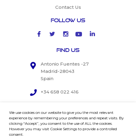
Contact Us
Follow Us
Find Us
Antonio Fuentes -27
Madrid-28043
Spain
+34 658 022 416
lsa@chaincorp.com
We use cookies on our website to give you the most relevant
experience by remembering your preferences and repeat visits. By
clicking “Accept”, you consent to the use of ALL the cookies.
Legal Policy
However you may visit Cookie Settings to provide a controlled
consent.
Privacy Policy