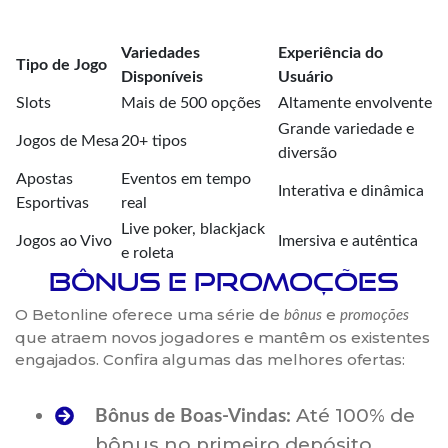
Variedades
Experiência do
Tipo de Jogo
Disponíveis
Usuário
Slots
Mais de 500 opções
Altamente envolvente
Grande variedade e
Jogos de Mesa
20+ tipos
diversão
Apostas
Eventos em tempo
Interativa e dinâmica
Esportivas
real
Live poker, blackjack
Jogos ao Vivo
Imersiva e autêntica
e roleta
Bônus e Promoções
O Betonline oferece uma série de
e
bônus
promoções
que atraem novos jogadores e mantêm os existentes
engajados. Confira algumas das melhores ofertas:
Até 100% de
Bônus de Boas-Vindas:
bônus no primeiro depósito.