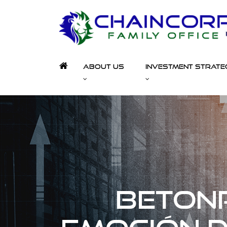
About Us
Investment Strate
Betonr