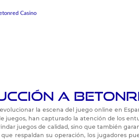
Betonred Casino
ducción a Beton
evolucionar la escena del juego online en Españ
e juegos, han capturado la atención de los entus
rindar juegos de calidad, sino que también garan
s que respaldan su operación, los jugadores pued