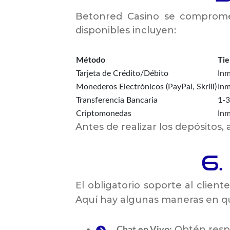
Betonred Casino se compromet
disponibles incluyen:
Método
Ti
Tarjeta de Crédito/Débito
Inm
Monederos Electrónicos (PayPal, Skrill)
Inm
Transferencia Bancaria
1-3
Criptomonedas
Inm
Antes de realizar los depósitos, 
6.
El obligatorio soporte al clien
Aquí hay algunas maneras en q
Obtén respu
Chat en Vivo: