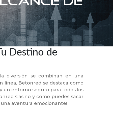
alcance de
Tu Destino de
 la diversión se combinan en una
 en línea, Betonred se destaca como
y un entorno seguro para todos los
etonred Casino y cómo puedes sacar
n una aventura emocionante!