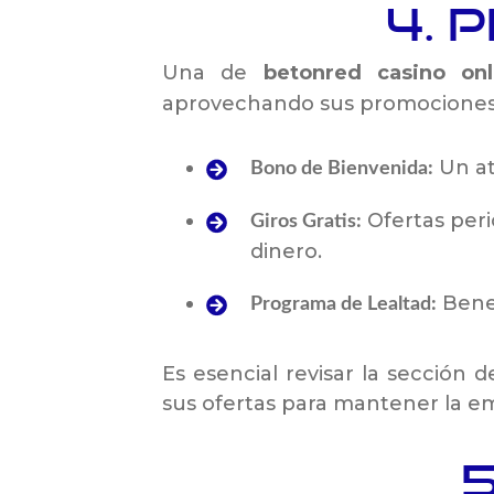
4. 
Una de
betonred casino onl
aprovechando sus promociones
Un at
Bono de Bienvenida:
Ofertas peri
Giros Gratis:
dinero.
Benef
Programa de Lealtad:
Es esencial revisar la secció
sus ofertas para mantener la e
5