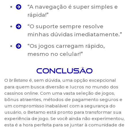
“A navegação é super simples e
rápida!”
“O suporte sempre resolve
minhas dúvidas imediatamente.”
“Os jogos carregam rápido,
mesmo no celular!”
Conclusão
O
é, sem dúvida, uma opção excepcional
br Betamo
para quem busca diversão e lucros no mundo dos
cassinos online. Com uma vasta seleção de jogos,
bônus atraentes, métodos de pagamento seguros e
um compromisso inabalável com a segurança do
usuário, o Betamo está pronto para transformar sua
experiência de jogo. Se você ainda não experimentou,
esta é a hora perfeita para se juntar à comunidade de