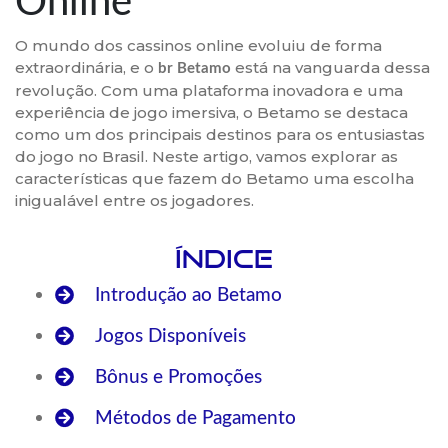
Online
O mundo dos cassinos online evoluiu de forma
extraordinária, e o
está na vanguarda dessa
br Betamo
revolução. Com uma plataforma inovadora e uma
experiência de jogo imersiva, o Betamo se destaca
como um dos principais destinos para os entusiastas
do jogo no Brasil. Neste artigo, vamos explorar as
características que fazem do Betamo uma escolha
inigualável entre os jogadores.
Índice
Introdução ao Betamo
Jogos Disponíveis
Bônus e Promoções
Métodos de Pagamento