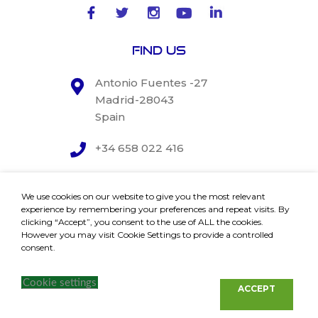
Find Us
Antonio Fuentes -27
Madrid-28043
Spain
+34 658 022 416
lsa@chaincorp.com
We use cookies on our website to give you the most relevant
experience by remembering your preferences and repeat visits. By
clicking “Accept”, you consent to the use of ALL the cookies.
Legal Policy
However you may visit Cookie Settings to provide a controlled
consent.
Privacy Policy
Cookies Policy
Cookie settings
ACCEPT
Copyright ©2022 Chaincorp. All Rights Reserved.