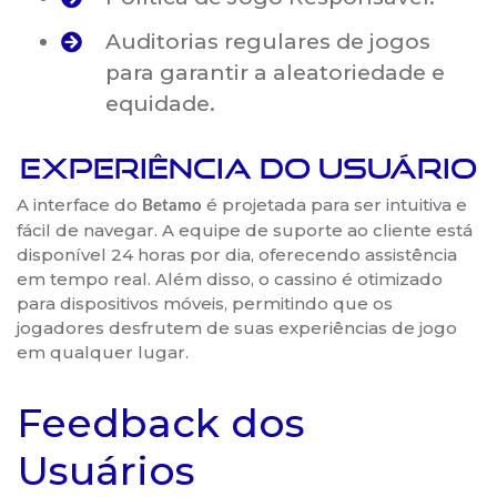
Auditorias regulares de jogos
para garantir a aleatoriedade e
equidade.
Experiência do Usuário
A interface do
é projetada para ser intuitiva e
Betamo
fácil de navegar. A equipe de suporte ao cliente está
disponível 24 horas por dia, oferecendo assistência
em tempo real. Além disso, o cassino é otimizado
para dispositivos móveis, permitindo que os
jogadores desfrutem de suas experiências de jogo
em qualquer lugar.
Feedback dos
Usuários