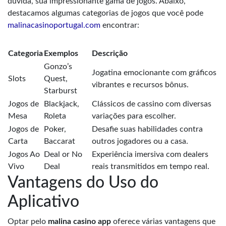
dúvida, sua impressionante gama de jogos. Abaixo,
destacamos algumas categorias de jogos que você pode
malinacasinoportugal.com
encontrar:
Categoria
Exemplos
Descrição
Gonzo’s
Jogatina emocionante com gráficos
Slots
Quest,
vibrantes e recursos bônus.
Starburst
Jogos de
Blackjack,
Clássicos de cassino com diversas
Mesa
Roleta
variações para escolher.
Jogos de
Poker,
Desafie suas habilidades contra
Carta
Baccarat
outros jogadores ou a casa.
Jogos Ao
Deal or No
Experiência imersiva com dealers
Vivo
Deal
reais transmitidos em tempo real.
Vantagens do Uso do
Aplicativo
Optar pelo
malina casino app
oferece várias vantagens que