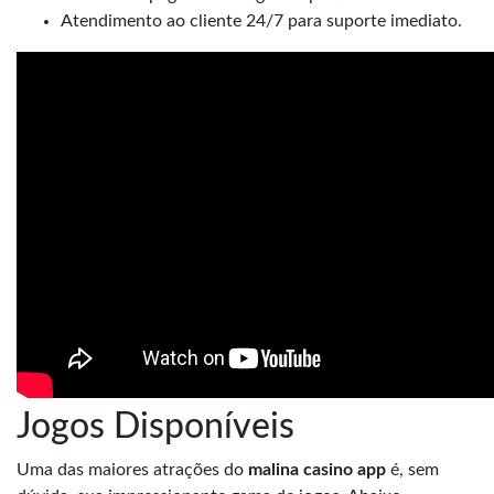
Atendimento ao cliente 24/7 para suporte imediato.
Jogos Disponíveis
Uma das maiores atrações do
malina casino app
é, sem