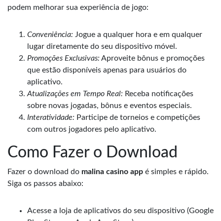
podem melhorar sua experiência de jogo:
Conveniência:
Jogue a qualquer hora e em qualquer
lugar diretamente do seu dispositivo móvel.
Promoções Exclusivas:
Aproveite bônus e promoções
que estão disponíveis apenas para usuários do
aplicativo.
Atualizações em Tempo Real:
Receba notificações
sobre novas jogadas, bônus e eventos especiais.
Interatividade:
Participe de torneios e competições
com outros jogadores pelo aplicativo.
Como Fazer o Download
Fazer o download do
malina casino app
é simples e rápido.
Siga os passos abaixo:
Acesse a loja de aplicativos do seu dispositivo (Google