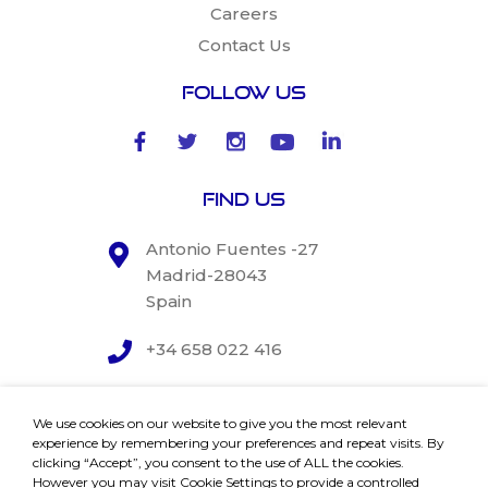
Careers
Contact Us
Follow Us
Find Us
Antonio Fuentes -27
Madrid-28043
Spain
+34 658 022 416
lsa@chaincorp.com
We use cookies on our website to give you the most relevant
experience by remembering your preferences and repeat visits. By
clicking “Accept”, you consent to the use of ALL the cookies.
Legal Policy
However you may visit Cookie Settings to provide a controlled