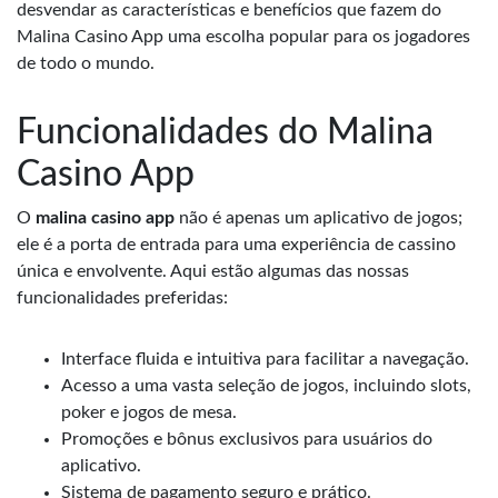
desvendar as características e benefícios que fazem do
Malina Casino App uma escolha popular para os jogadores
de todo o mundo.
Funcionalidades do Malina
Casino App
O
malina casino app
não é apenas um aplicativo de jogos;
ele é a porta de entrada para uma experiência de cassino
única e envolvente. Aqui estão algumas das nossas
funcionalidades preferidas:
Interface fluida e intuitiva para facilitar a navegação.
Acesso a uma vasta seleção de jogos, incluindo slots,
poker e jogos de mesa.
Promoções e bônus exclusivos para usuários do
aplicativo.
Sistema de pagamento seguro e prático.