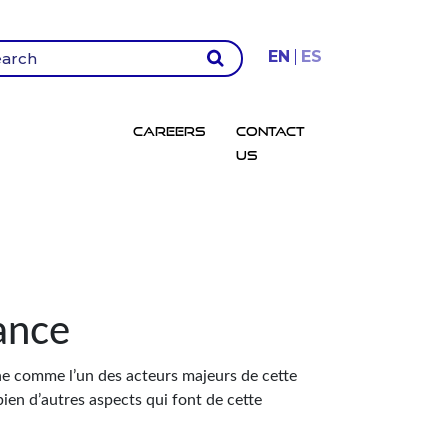
EN
ES
Careers
Contact
Us
ance
e comme l’un des acteurs majeurs de cette
bien d’autres aspects qui font de cette