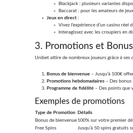
Blackjack : plusieurs variantes disp
Baccarat : pour les amateurs de jeu
Jeux en direct
:
Vivez l’expérience d’un casino réel 
Interagissez avec les croupiers en di
3. Promotions et Bonus
Unibet attire de nombreux joueurs grâce à ses 
Bonus de bienvenue
– Jusqu’à 100€ offer
Promotions hebdomadaires
– Des bonus r
Programme de fidélité
– Des points que 
Exemples de promotions
Type de Promotion
Détails
Bonus de bienvenue
100% sur votre premier d
Free Spins
Jusqu’à 50 spins gratuits 