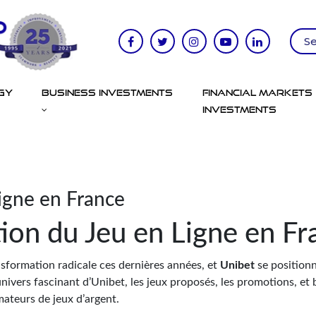
gy
Business Investments
Financial Markets
Investments
Ligne en France
tion du Jeu en Ligne en Fr
sformation radicale ces dernières années, et
Unibet
se positionn
univers fascinant d’Unibet, les jeux proposés, les promotions, et 
ateurs de jeux d’argent.