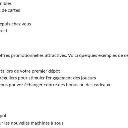
onibles
x de cartes
depuis chez vous
rect
offres promotionnelles attractives. Voici quelques exemples de c
ts lors de votre premier dépôt
éguliers pour stimuler l’engagement des joueurs
vous pouvez échanger contre des bonus ou des cadeaux
épôt
sur les nouvelles machines à sous