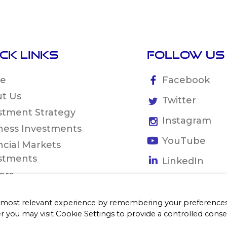
ck links
Follow Us
e
Facebook
t Us
Twitter
stment Strategy
Instagram
ness Investments
YouTube
ncial Markets
stments
LinkedIn
ers
act Us
 most relevant experience by remembering your preferences an
 you may visit Cookie Settings to provide a controlled conse
Legal Policy
Privacy Policy
Cookies Policy