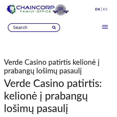
EN
ES
Toggl
Verde Casino patirtis kelionė į
prabangų lošimų pasaulį
Verde Casino patirtis:
kelionė į prabangų
lošimų pasaulį