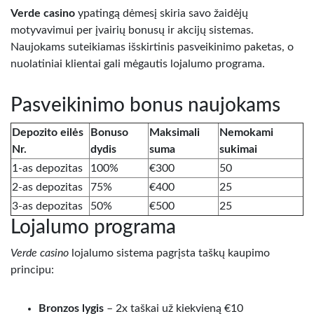
Verde casino
ypatingą dėmesį skiria savo žaidėjų
motyvavimui per įvairių bonusų ir akcijų sistemas.
Naujokams suteikiamas išskirtinis pasveikinimo paketas, o
nuolatiniai klientai gali mėgautis lojalumo programa.
Pasveikinimo bonus naujokams
Depozito eilės
Bonuso
Maksimali
Nemokami
Nr.
dydis
suma
sukimai
1-as depozitas
100%
€300
50
2-as depozitas
75%
€400
25
3-as depozitas
50%
€500
25
Lojalumo programa
Verde casino
lojalumo sistema pagrįsta taškų kaupimo
principu:
Bronzos lygis
– 2x taškai už kiekvieną €10