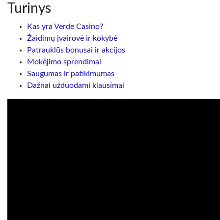
Turinys
Kas yra Verde Casino?
Žaidimų įvairovė ir kokybė
Patrauklūs bonusai ir akcijos
Mokėjimo sprendimai
Saugumas ir patikimumas
Dažnai užduodami klausimai