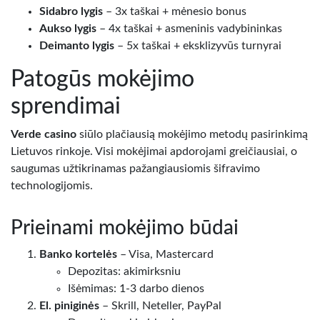
Sidabro lygis
– 3x taškai + mėnesio bonus
Aukso lygis
– 4x taškai + asmeninis vadybininkas
Deimanto lygis
– 5x taškai + eksklizyvūs turnyrai
Patogūs mokėjimo
sprendimai
Verde casino
siūlo plačiausią mokėjimo metodų pasirinkimą
Lietuvos rinkoje. Visi mokėjimai apdorojami greičiausiai, o
saugumas užtikrinamas pažangiausiomis šifravimo
technologijomis.
Prieinami mokėjimo būdai
Banko kortelės
– Visa, Mastercard
Depozitas: akimirksniu
Išėmimas: 1-3 darbo dienos
El. piniginės
– Skrill, Neteller, PayPal