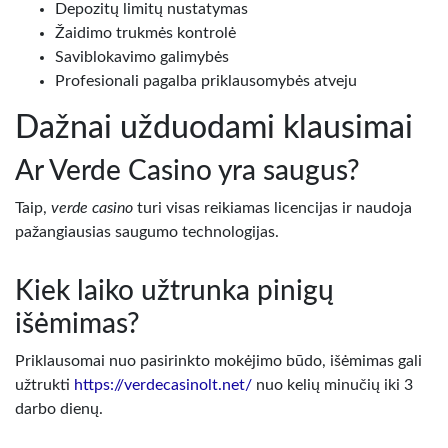
Depozitų limitų nustatymas
Žaidimo trukmės kontrolė
Saviblokavimo galimybės
Profesionali pagalba priklausomybės atveju
Dažnai užduodami klausimai
Ar Verde Casino yra saugus?
Taip,
verde casino
turi visas reikiamas licencijas ir naudoja
pažangiausias saugumo technologijas.
Kiek laiko užtrunka pinigų
išėmimas?
Priklausomai nuo pasirinkto mokėjimo būdo, išėmimas gali
užtrukti
https://verdecasinolt.net/
nuo kelių minučių iki 3
darbo dienų.