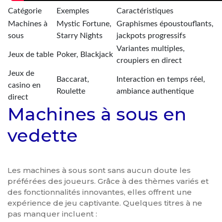
Catégorie
Exemples
Caractéristiques
Machines à
Mystic Fortune,
Graphismes époustouflants,
sous
Starry Nights
jackpots progressifs
Variantes multiples,
Jeux de table
Poker, Blackjack
croupiers en direct
Jeux de
Baccarat,
Interaction en temps réel,
casino en
Roulette
ambiance authentique
direct
Machines à sous en
vedette
Les machines à sous sont sans aucun doute les
préférées des joueurs. Grâce à des thèmes variés et
des fonctionnalités innovantes, elles offrent une
expérience de jeu captivante. Quelques titres à ne
pas manquer incluent :