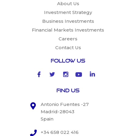
About Us
Investment Strategy
Business Investments
Financial Markets Investments
Careers
Contact Us
Follow Us
Find Us
Antonio Fuentes -27
Madrid-28043
Spain
+34 658 022 416