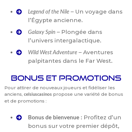
– Un voyage dans
Legend of the Nile
l’Égypte ancienne.
– Plongée dans
Galaxy Spin
l’univers intergalactique.
– Aventures
Wild West Adventure
palpitantes dans le Far West.
Bonus et Promotions
Pour attirer de nouveaux joueurs et fidéliser les
anciens,
propose une variété de bonus
celsiuscasinos
et de promotions :
: Profitez d’un
Bonus de bienvenue
bonus sur votre premier dépôt,