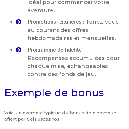
idéal pour commencer votre
aventure.
: Tenez-vous
Promotions régulières
au courant des offres
hebdomadaires et mensuelles.
:
Programme de fidélité
Récompenses accumulées pour
chaque mise, échangeables
contre des fonds de jeu.
Exemple de bonus
Voici un exemple typique du bonus de bienvenue
offert par Celsiuscasinos :