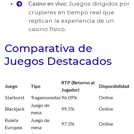
: Juegos dirigidos por
Casino en vivo
crupieres en tiempo real que
replican la experiencia de un
casino físico.
Comparativa de
Juegos Destacados
RTP (Retorno al
Juego
Tipo
Disponibilidad
Jugador)
Starburst
Tragamonedas
96.09%
Online
Juego de
Blackjack
99.5%
Online
mesa
Ruleta
Juego de
97.3%
Online
Europea
mesa