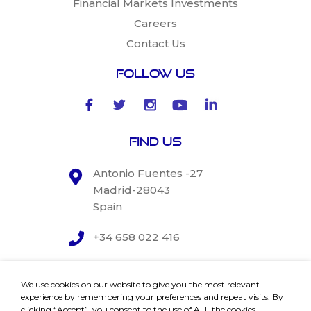
Financial Markets Investments
Careers
Contact Us
Follow Us
Find Us
Antonio Fuentes -27
Madrid-28043
Spain
+34 658 022 416
lsa@chaincorp.com
We use cookies on our website to give you the most relevant
experience by remembering your preferences and repeat visits. By
clicking “Accept”, you consent to the use of ALL the cookies.