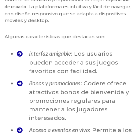
. La plataforma es intuitiva y fácil de navegar,
de usuario
con diseño responsivo que se adapta a dispositivos
móviles y desktop.
Algunas características que destacan son:
: Los usuarios
Interfaz amigable
pueden acceder a sus juegos
favoritos con facilidad.
: Codere ofrece
Bonos y promociones
atractivos bonos de bienvenida y
promociones regulares para
mantener a los jugadores
interesados.
: Permite a los
Acceso a eventos en vivo