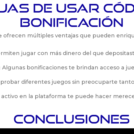
jas de Usar Cód
Bonificación
ofrecen múltiples ventajas que pueden enriqu
e
rmiten jugar con más dinero del que depositast
Algunas bonificaciones te brindan acceso a jue
:
robar diferentes juegos sin preocuparte tanto
ctivo en la plataforma te puede hacer mereced
Conclusiones