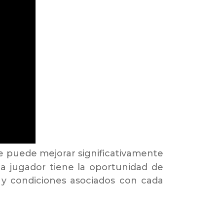
 puede mejorar significativamente
da jugador tiene la oportunidad de
 y condiciones asociados con cada