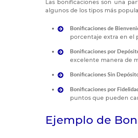
Las bonificaciones son una par
algunos de los tipos más popula
Bonificaciones de Bienveni
porcentaje extra en el 
Bonificaciones por Depósit
excelente manera de m
Bonificaciones Sin Depósit
Bonificaciones por Fidelida
puntos que pueden can
Ejemplo de Boni