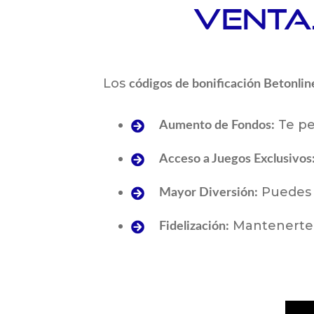
Venta
Los
códigos de bonificación Betonlin
Te pe
Aumento de Fondos:
Acceso a Juegos Exclusivos
Puedes p
Mayor Diversión:
Mantenerte a
Fidelización: