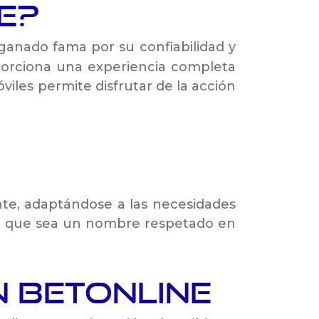
e?
ganado fama por su confiabilidad y
porciona una experiencia completa
viles permite disfrutar de la acción
e, adaptándose a las necesidades
ho que sea un nombre respetado en
n Betonline