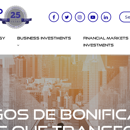
gy
Business Investments
Financial Markets
Investments
gos de bonific