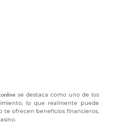
se destaca como uno de los
tonline
imiento, lo que realmente puede
o te ofrecen beneficios financieros,
asino.