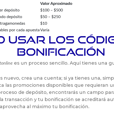
Valor Aproximado
er depósito
$100 – $500
ndo depósito
$50 – $250
n tragamonedas
$10
bles por cada apuesta
Varía
 Usar los Códi
Bonificación
es un proceso sencillo. Aquí tienes una gu
tonline
es nuevo, crea una cuenta; si ya tienes una, sim
a las promociones disponibles que requieran u
roceso de depósito, encontrarás un campo para 
a transacción y tu bonificación se acreditará 
aprovecha al máximo tu bonificación.