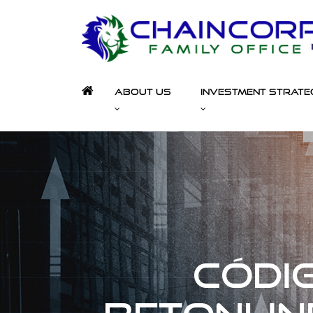
About Us
Investment Strate
Códi