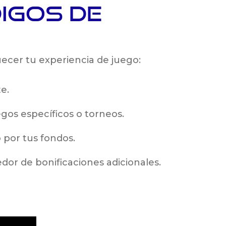
igos de
ecer tu experiencia de juego:
e.
gos específicos o torneos.
 por tus fondos.
or de bonificaciones adicionales.