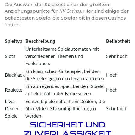
Die Auswahl der Spiele ist einer der größten
Anziehungspunkte für
. Hier sind einige der
NV Casinos
beliebtesten Spiele, die Spieler oft in diesen Casinos
finden:
Spieltyp
Beschreibung
Beliebtheit
Unterhaltsame Spielautomaten mit
Slots
verschiedenen Themen und
Sehr hoch
Funktionen.
Ein klassisches Kartenspiel, bei dem
Blackjack
Hoch
die Spieler gegen den Dealer antreten.
Ein aufregendes Spiel, bei dem Spieler
Roulette
Hoch
auf eine Zahl oder Farbe setzen.
Live-
Echtzeitspiele mit echten Dealern, die
Dealer-
über Video-Streaming übertragen
Sehr hoch
Spiele
werden.
Sicherheit und
Zuverlässigkeit