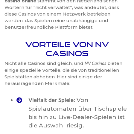
casino online
stammt von den niederländischen
Wörtern für “nicht verwaltet”, was andeutet, dass
diese Casinos von einem Netzwerk betrieben
werden, das Spielern eine unabhängige und
benutzerfreundliche Plattform bietet.
Vorteile von NV
Casinos
Nicht alle Casinos sind gleich, und
bieten
NV Casinos
einige spezielle Vorteile, die sie von traditionellen
Spielstätten abheben. Hier sind einige der
herausragenden Merkmale:
Von
Vielfalt der Spiele:
Spielautomaten über Tischspiele
bis hin zu Live-Dealer-Spielen ist
die Auswahl riesig.