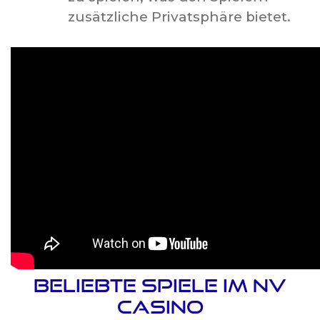
zusätzliche Privatsphäre bietet.
Beliebte Spiele im NV
Casino