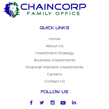
Quick links
Home
About Us
Investment Strategy
Business Investments
Financial Markets Investments
Careers
Contact Us
Follow Us