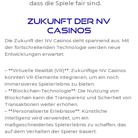
dass die Spiele fair sind.
Zukunft der NV
Casinos
Die Zukunft der NV Casinos sieht spannend aus. Mit
der fortschreitenden Technologie werden neue
Entwicklungen erwartet:
– **Virtuelle Realität (VR)**: Zukünftige NV Casinos
könnten VR-Elemente integrieren, um ein noch
immersiveres Spielerlebnis zu bieten.
– **Blockchain-Technologie**: Die Nutzung von
Blockchain kann die Transparenz und Sicherheit von
Transaktionen weiter erhöhen.
– **Personalisierte Erlebnisse**: Künstliche
Intelligenz wird verwendet, um ein
maßgeschneidertes Spielerlebnis zu schaffen, das
auf dem Verhalten der Spieler basiert.