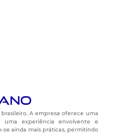
tano
brasileiro. A empresa oferece uma
o uma experiência envolvente e
m-se ainda mais práticas, permitindo