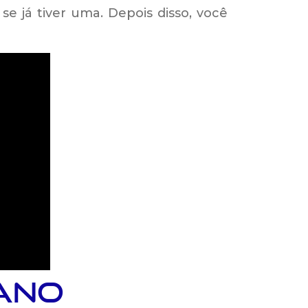
se já tiver uma. Depois disso, você
ano