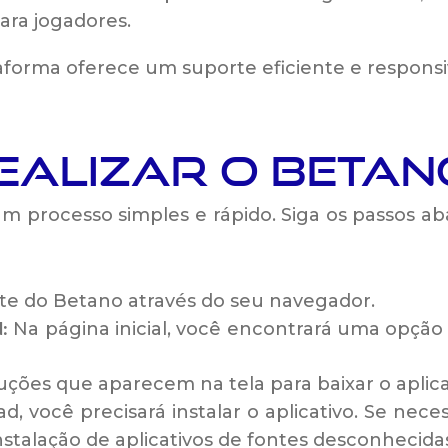
ara jogadores.
forma oferece um suporte eficiente e responsivo
ealizar o Betan
m processo simples e rápido. Siga os passos ab
site do Betano através do seu navegador.
Na página inicial, você encontrará uma opção
:
ruções que aparecem na tela para baixar o aplica
, você precisará instalar o aplicativo. Se neces
nstalação de aplicativos de fontes desconhecida