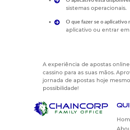
O aplicativo está disponíve
sistemas operacionais.
O que fazer se o aplicativo
aplicativo ou entrar em
A experiência de apostas onlin
cassino para as suas mãos. Apro
jornada de apostas hoje mesmo
possibilidade!
Qui
Hom
Abou