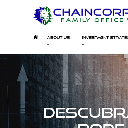
About Us
Investment Strate
Descubr