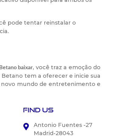
ê pode tentar reinstalar o
cia.
, você traz a emoção do
Betano baixar
 Betano tem a oferecer e inicie sua
um novo mundo de entretenimento e
Find Us
Antonio Fuentes -27
Madrid-28043