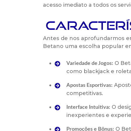
acesso imediato a todos os servi
Caracterí
Antes de nos aprofundarmos em
Betano uma escolha popular en
O Beta
Variedade de Jogos:
como blackjack e roleta
Aposte
Apostas Esportivas:
competitivas.
O desig
Interface Intuitiva:
inexperientes e experie
O Bet
Promoções e Bônus: