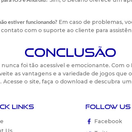
l para iOS e Android?
Em caso de problemas, voc
 não estiver funcionando?
 contato com o suporte ao cliente para assistên
Conclusão
e nunca foi tão acessível e emocionante. Com o
veite as vantagens e a variedade de jogos que o
. Acesse o site, faça o download e descubra 
ck links
Follow Us
e
Facebook
t Us