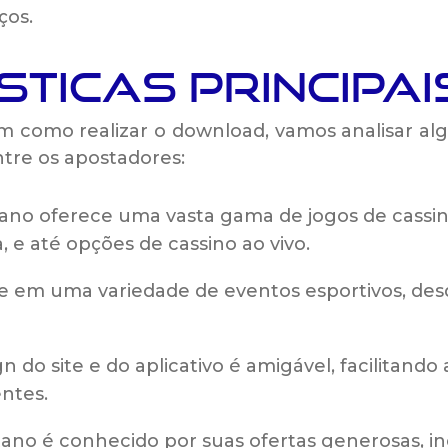
ços.
sticas Principai
 como realizar o download, vamos analisar alg
tre os apostadores:
no oferece uma vasta gama de jogos de cassino,
, e até opções de cassino ao vivo.
 em uma variedade de eventos esportivos, desd
n do site e do aplicativo é amigável, facilitand
ntes.
ano é conhecido por suas ofertas generosas, in