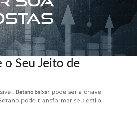
r sua
ostas
o Seu Jeito de
sível,
pode ser a chave
Betano baixar
Betano pode transformar seu estilo