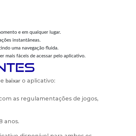
 momento e em qualquer lugar.
ações instantâneas.
tindo uma navegação fluida.
mais fáceis de acessar pelo aplicativo.
ntes
de
o aplicativo:
baixar
 com as regulamentações de jogos,
8 anos.
cativo disponível para ambos os