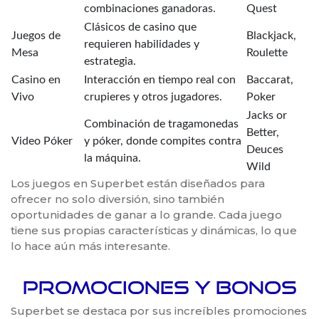
combinaciones ganadoras.
Quest
Clásicos de casino que
Juegos de
Blackjack,
requieren habilidades y
Mesa
Roulette
estrategia.
Casino en
Interacción en tiempo real con
Baccarat,
Vivo
crupieres y otros jugadores.
Poker
Jacks or
Combinación de tragamonedas
Better,
Video Póker
y póker, donde compites contra
Deuces
la máquina.
Wild
Los juegos en Superbet están diseñados para
ofrecer no solo diversión, sino también
oportunidades de ganar a lo grande. Cada juego
tiene sus propias características y dinámicas, lo que
lo hace aún más interesante.
Promociones y Bonos
Superbet se destaca por sus increíbles promociones