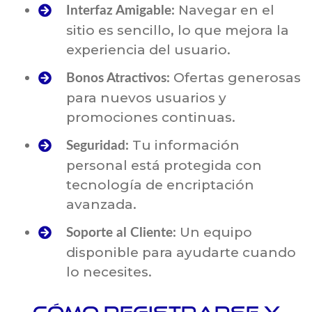
Navegar en el
Interfaz Amigable:
sitio es sencillo, lo que mejora la
experiencia del usuario.
Ofertas generosas
Bonos Atractivos:
para nuevos usuarios y
promociones continuas.
Tu información
Seguridad:
personal está protegida con
tecnología de encriptación
avanzada.
Un equipo
Soporte al Cliente:
disponible para ayudarte cuando
lo necesites.
Cómo Registrarse y