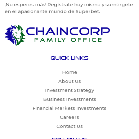
¡No esperes más! Regístrate hoy mismo y sumérgete
en el apasionante mundo de Superbet.
Quick links
Home
About Us
Investment Strategy
Business Investments
Financial Markets Investments
Careers
Contact Us