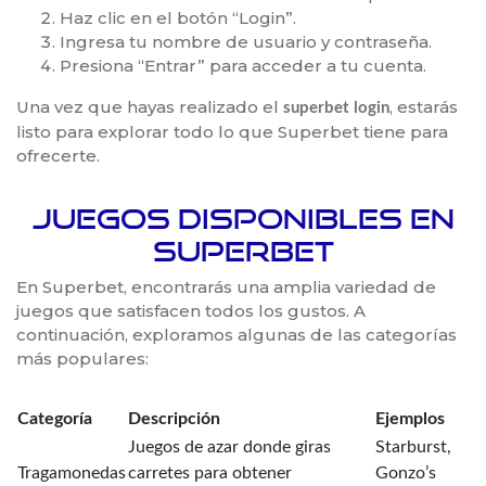
Haz clic en el botón “Login”.
Ingresa tu nombre de usuario y contraseña.
Presiona “Entrar” para acceder a tu cuenta.
Una vez que hayas realizado el
, estarás
superbet login
listo para explorar todo lo que Superbet tiene para
ofrecerte.
Juegos Disponibles en
Superbet
En Superbet, encontrarás una amplia variedad de
juegos que satisfacen todos los gustos. A
continuación, exploramos algunas de las categorías
más populares:
Categoría
Descripción
Ejemplos
Juegos de azar donde giras
Starburst,
Tragamonedas
carretes para obtener
Gonzo’s