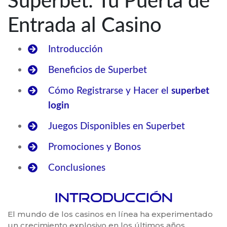
Superbet: Tu Puerta de
Entrada al Casino
Introducción
Beneficios de Superbet
Cómo Registrarse y Hacer el
superbet
login
Juegos Disponibles en Superbet
Promociones y Bonos
Conclusiones
Introducción
El mundo de los casinos en línea ha experimentado
un crecimiento explosivo en los últimos años,