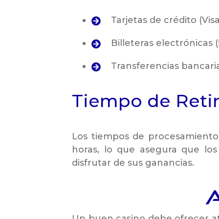
Tarjetas de crédito (Vis
Billeteras electrónicas (S
Transferencias bancari
Tiempo de Reti
Los tiempos de procesamiento
horas, lo que asegura que l
disfrutar de sus ganancias.
A
Un buen casino debe ofrecer ate