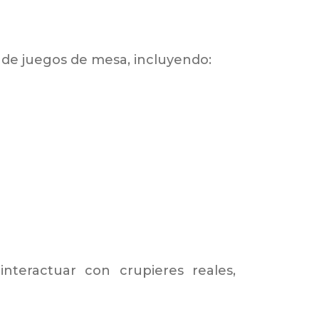
 de juegos de mesa, incluyendo:
nteractuar con crupieres reales,