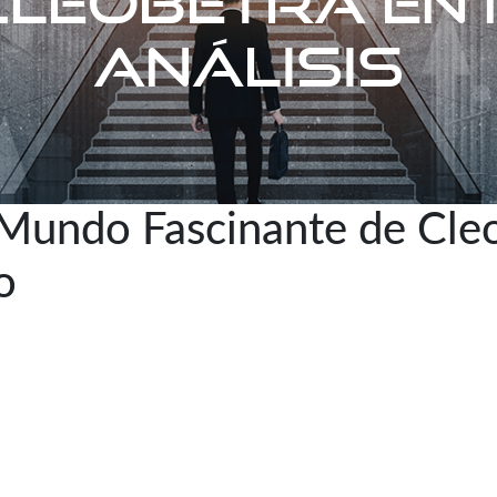
Cleobetra en
Análisis
Mundo Fascinante de Cleo
o