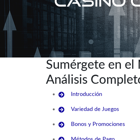
Casino 
Sumérgete en el 
Análisis Complet
Introducción
Variedad de Juegos
Bonos y Promociones
Métodos de Pago