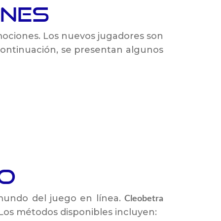
ones
ociones. Los nuevos jugadores son
 continuación, se presentan algunos
o
mundo del juego en línea.
Cleobetra
Los métodos disponibles incluyen: