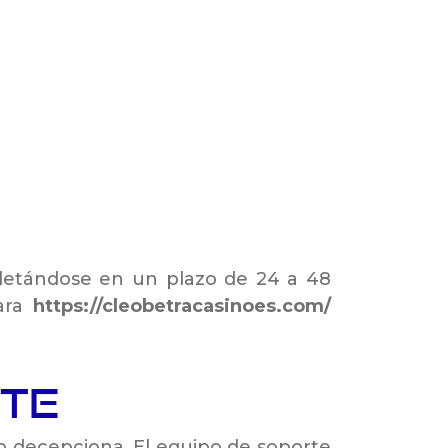
letándose en un plazo de 24 a 48
para
https://cleobetracasinoes.com/
nte
 decepciona. El equipo de soporte