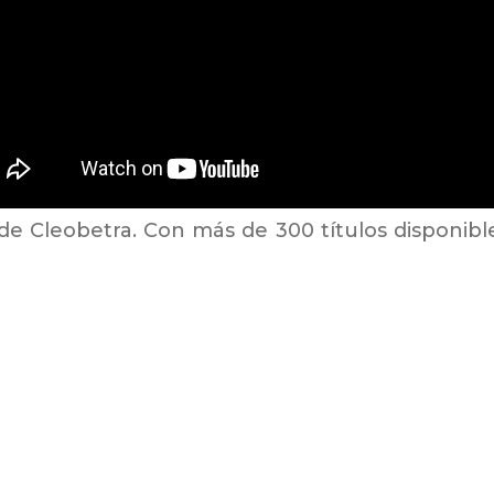
de Cleobetra. Con más de 300 títulos disponibl