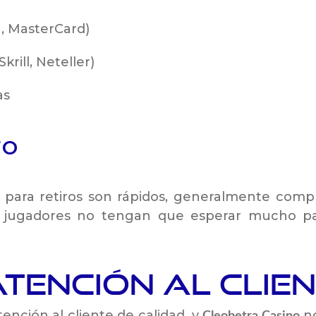
a, MasterCard)
krill, Neteller)
as
ro
 para retiros son rápidos, generalmente comp
os jugadores no tengan que esperar mucho 
tención al Clie
nción al cliente de calidad, y
no
Cleobetra Casino