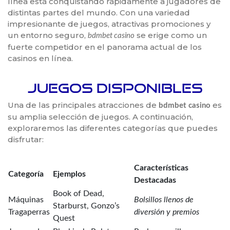
línea está conquistando rápidamente a jugadores de
distintas partes del mundo. Con una variedad
impresionante de juegos, atractivas promociones y
un entorno seguro,
se erige como un
bdmbet casino
fuerte competidor en el panorama actual de los
casinos en línea.
Juegos Disponibles
Una de las principales atracciones de
es
bdmbet casino
su amplia selección de juegos. A continuación,
exploraremos las diferentes categorías que puedes
disfrutar:
Características
Categoría
Ejemplos
Destacadas
Book of Dead,
Máquinas
Bolsillos llenos de
Starburst, Gonzo’s
Tragaperras
diversión y premios
Quest