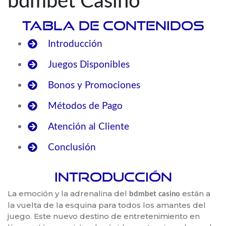
bdmbet Casino
Tabla de Contenidos
Introducción
Juegos Disponibles
Bonos y Promociones
Métodos de Pago
Atención al Cliente
Conclusión
Introducción
La emoción y la adrenalina del
están a
bdmbet casino
la vuelta de la esquina para todos los amantes del
juego. Este nuevo destino de entretenimiento en