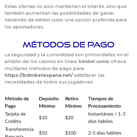
Estas ofertas no solo mantienen el interés, sino que
también aumentan las posibilidades de ganar,
haciendo de
una opción preferida para
bdmbet casino
los apostadores.
Métodos de Pago
La seguridad y la comodidad son primordiales en el
ámbito de los casinos en línea.
ofrece
bdmbet casino
múltiples métodos de pago para
https://bdmbetespana.net/
satisfacer las
necesidades de todos sus jugadores:
Método de
Depósito
Retiro
Tiempos de
Pago
Mínimo
Mínimo
Procesamiento
Tarjeta de
Instantáneo / 1-3
$10
$20
Crédito
días hábiles
Transferencia
$50
$100
2-5 días hábiles
Bancaria