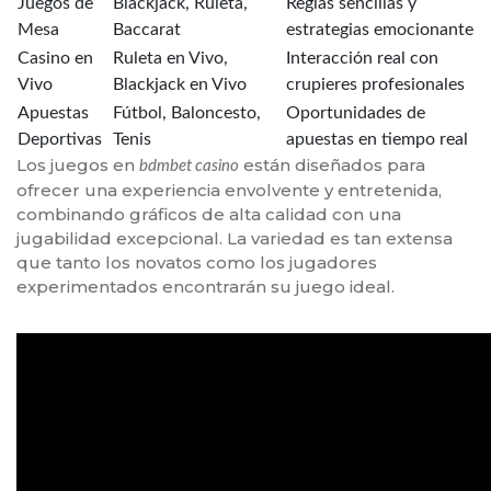
Juegos de
Blackjack, Ruleta,
Reglas sencillas y
Mesa
Baccarat
estrategias emocionante
Casino en
Ruleta en Vivo,
Interacción real con
Vivo
Blackjack en Vivo
crupieres profesionales
Apuestas
Fútbol, Baloncesto,
Oportunidades de
Deportivas
Tenis
apuestas en tiempo real
Los juegos en
están diseñados para
bdmbet casino
ofrecer una experiencia envolvente y entretenida,
combinando gráficos de alta calidad con una
jugabilidad excepcional. La variedad es tan extensa
que tanto los novatos como los jugadores
experimentados encontrarán su juego ideal.