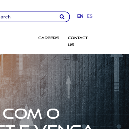
EN
ES
Careers
Contact
Us
 com o