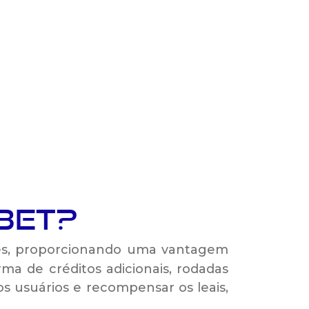
bet?
res, proporcionando uma vantagem
rma de créditos adicionais, rodadas
os usuários e recompensar os leais,