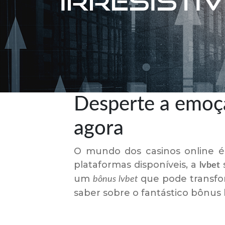
irresistí
Desperte a emoçã
agora
O mundo dos casinos online é
plataformas disponíveis, a
lvbet
um
que pode transfor
bônus lvbet
saber sobre o fantástico bônus 