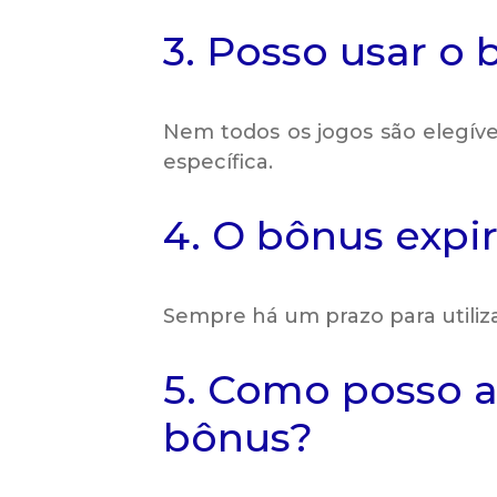
3. Posso usar o
Nem todos os jogos são elegíve
específica.
4. O bônus expi
Sempre há um prazo para utiliz
5. Como posso 
bônus?