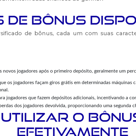
s de bônus dispo
ificado de bônus, cada um com suas caracter
 novos jogadores após o primeiro depósito, geralmente um perc
ue os jogadores façam giros grátis em determinadas máquinas 
onal.
ra jogadores que fazem depósitos adicionais, incentivando a co
erdas dos jogadores devolvida, proporcionando uma segunda c
utilizar o bônu
efetivamente