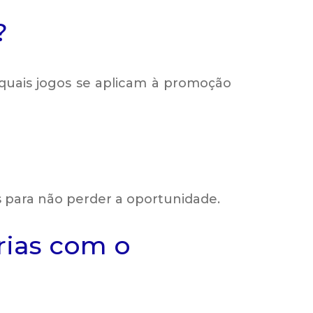
?
 quais jogos se aplicam à promoção
s para não perder a oportunidade.
rias com o