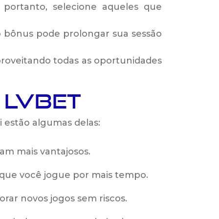
 portanto, selecione aqueles que
o bônus pode prolongar sua sessão
roveitando todas as oportunidades
 lvbet
i estão algumas delas:
nam mais vantajosos.
 que você jogue por mais tempo.
rar novos jogos sem riscos.