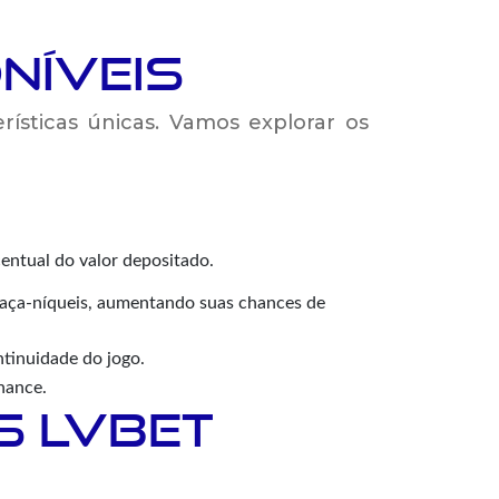
níveis
ísticas únicas. Vamos explorar os
entual do valor depositado.
caça-níqueis, aumentando suas chances de
ntinuidade do jogo.
hance.
s lvbet