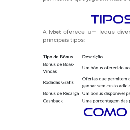
Tipo
A
oferece um leque divers
lvbet
principais tipos:
Tipo de Bônus
Descrição
Bônus de Boas-
Um bônus oferecido aos
Vindas
Ofertas que permitem q
Rodadas Grátis
ganhar sem custo adici
Bônus de Recarga
Um bônus disponível pa
Cashback
Uma porcentagem das p
Como 