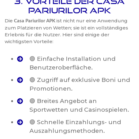
3. Vorteile der Casa
Pariurilor APK
Die
ist nicht nur eine Anwendung
Casa Pariurilor APK
zum Platzieren von Wetten; sie ist ein vollständiges
Erlebnis für die Nutzer. Hier sind einige der
wichtigsten Vorteile:
🟢 Einfache Installation und
Benutzeroberfläche.
🟢 Zugriff auf exklusive Boni und
Promotionen.
🟢 Breites Angebot an
Sportwetten und Casinospielen.
🟢 Schnelle Einzahlungs- und
Auszahlungsmethoden.