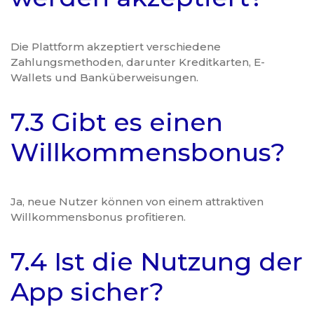
Die Plattform akzeptiert verschiedene
Zahlungsmethoden, darunter Kreditkarten, E-
Wallets und Banküberweisungen.
7.3 Gibt es einen
Willkommensbonus?
Ja, neue Nutzer können von einem attraktiven
Willkommensbonus profitieren.
7.4 Ist die Nutzung der
App sicher?