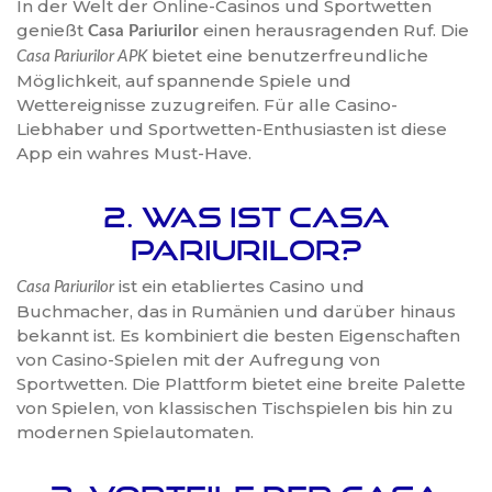
In der Welt der Online-Casinos und Sportwetten
genießt
einen herausragenden Ruf. Die
Casa Pariurilor
bietet eine benutzerfreundliche
Casa Pariurilor APK
Möglichkeit, auf spannende Spiele und
Wettereignisse zuzugreifen. Für alle Casino-
Liebhaber und Sportwetten-Enthusiasten ist diese
App ein wahres Must-Have.
2. Was ist Casa
Pariurilor?
ist ein etabliertes Casino und
Casa Pariurilor
Buchmacher, das in Rumänien und darüber hinaus
bekannt ist. Es kombiniert die besten Eigenschaften
von Casino-Spielen mit der Aufregung von
Sportwetten. Die Plattform bietet eine breite Palette
von Spielen, von klassischen Tischspielen bis hin zu
modernen Spielautomaten.