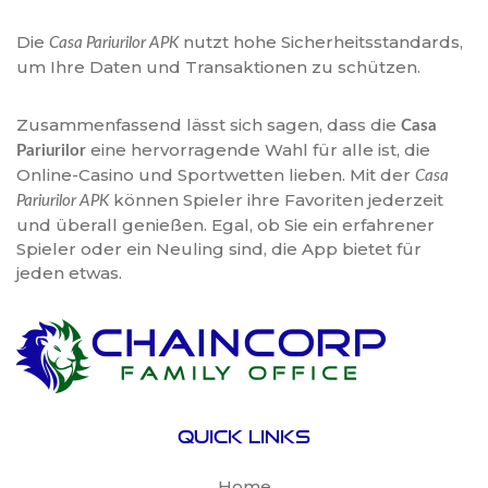
Die
nutzt hohe Sicherheitsstandards,
Casa Pariurilor APK
um Ihre Daten und Transaktionen zu schützen.
Zusammenfassend lässt sich sagen, dass die
Casa
eine hervorragende Wahl für alle ist, die
Pariurilor
Online-Casino und Sportwetten lieben. Mit der
Casa
können Spieler ihre Favoriten jederzeit
Pariurilor APK
und überall genießen. Egal, ob Sie ein erfahrener
Spieler oder ein Neuling sind, die App bietet für
jeden etwas.
Quick links
Home