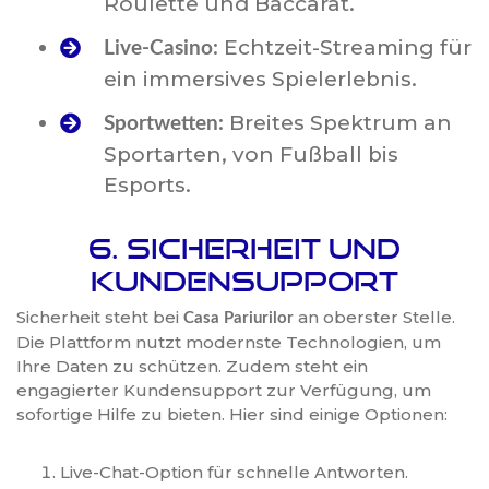
Roulette und Baccarat.
Echtzeit-Streaming für
Live-Casino:
ein immersives Spielerlebnis.
Breites Spektrum an
Sportwetten:
Sportarten, von Fußball bis
Esports.
6. Sicherheit und
Kundensupport
Sicherheit steht bei
an oberster Stelle.
Casa Pariurilor
Die Plattform nutzt modernste Technologien, um
Ihre Daten zu schützen. Zudem steht ein
engagierter Kundensupport zur Verfügung, um
sofortige Hilfe zu bieten. Hier sind einige Optionen:
Live-Chat-Option für schnelle Antworten.