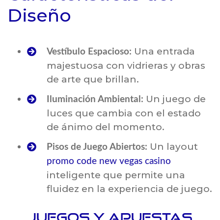
Diseño
Una entrada
Vestíbulo Espacioso:
majestuosa con vidrieras y obras
de arte que brillan.
Un juego de
Iluminación Ambiental:
luces que cambia con el estado
de ánimo del momento.
Un layout
Pisos de Juego Abiertos:
promo code new vegas casino
inteligente que permite una
fluidez en la experiencia de juego.
Juegos y Apuestas