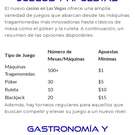
El nuevo
ofrece una amplia
casino en Las Vegas
variedad de juegos que abarcan desde las máquinas
tragamonedas más innovadoras hasta clásicos de
mesa como el póker y la ruleta. A continuación, un
resumen de las opciones disponibles:
Número de
Apuestas
Tipo de Juego
Mesas/Máquinas
Mínimas
Máquinas
500+
$1
Tragamonedas
Póker
30
$5
Ruleta
10
$10
Blackjack
20
$15
Además, hay torneos regulares para aquellos que
buscan competir y elevar su juego a un nuevo nivel.
Gastronomía y