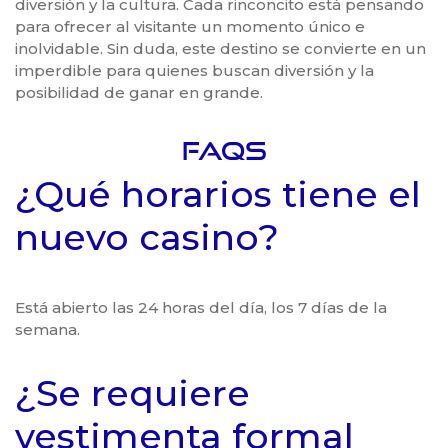
diversión y la cultura. Cada rinconcito está pensando
para ofrecer al visitante un momento único e
inolvidable. Sin duda, este destino se convierte en un
imperdible para quienes buscan diversión y la
posibilidad de ganar en grande.
FAQs
¿Qué horarios tiene el
nuevo casino?
Está abierto las 24 horas del día, los 7 días de la
semana.
¿Se requiere
vestimenta formal