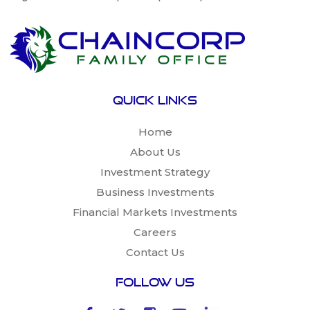
Quick links
Home
About Us
Investment Strategy
Business Investments
Financial Markets Investments
Careers
Contact Us
Follow Us