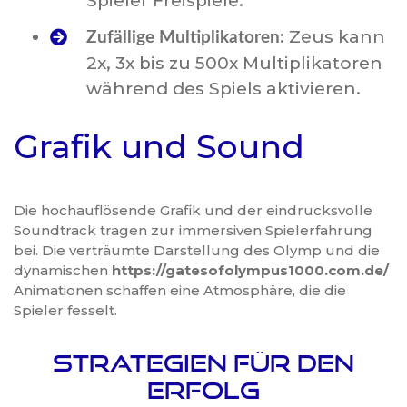
Spieler Freispiele.
Zeus kann
Zufällige Multiplikatoren:
2x, 3x bis zu 500x Multiplikatoren
während des Spiels aktivieren.
Grafik und Sound
Die hochauflösende Grafik und der eindrucksvolle
Soundtrack tragen zur immersiven Spielerfahrung
bei. Die verträumte Darstellung des Olymp und die
dynamischen
https://gatesofolympus1000.com.de/
Animationen schaffen eine Atmosphäre, die die
Spieler fesselt.
Strategien für den
Erfolg