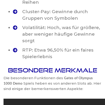
Reihen
Cluster-Pay: Gewinne durch
Gruppen von Symbolen
Volatilität: Hoch, was für größere,
aber weniger häufige Gewinne
sorgt
RTP: Etwa 96,50% für ein faires
Spielerlebnis
Besondere Merkmale
Die besonderen Funktionen des
Gates of Olympus
Spiels heben es von anderen Slots ab. Hier
1000 Demo
sind einige der bemerkenswerten Aspekte: