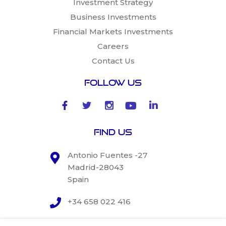
Investment Strategy
Business Investments
Financial Markets Investments
Careers
Contact Us
Follow Us
Find Us
Antonio Fuentes -27
Madrid-28043
Spain
+34 658 022 416
lsa@chaincorp.com