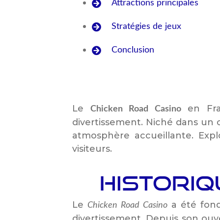
Attractions principales
Stratégies de jeux
Conclusion
Le
en Fra
Chicken Road Casino
divertissement. Niché dans un 
atmosphère accueillante. Exp
visiteurs.
Historiq
Le
a été fond
Chicken Road Casino
divertissement. Depuis son ouve