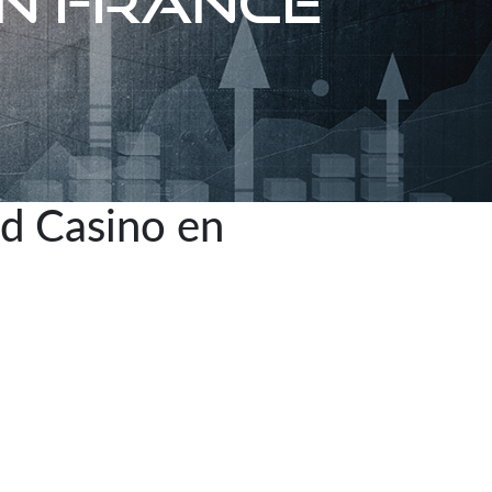
en France
ad Casino en