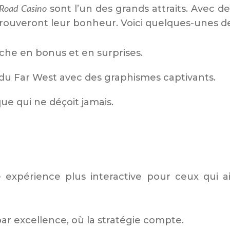
sont l’un des grands attraits. Avec de
Road Casino
rouveront leur bonheur. Voici quelques-unes de
iche en bonus et en surprises.
u Far West avec des graphismes captivants.
ue qui ne déçoit jamais.
 expérience plus interactive pour ceux qui ai
par excellence, où la stratégie compte.