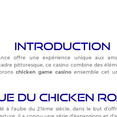
Introduction
nce offre une expérience unique aux ama
cadre pittoresque, ce casino combine des élé
lorons
chicken game casino
ensemble cet uni
ue du Chicken R
é à l’aube du 21ème siècle, dans le but d’off
rture, il a connu une série d’expansions et d’