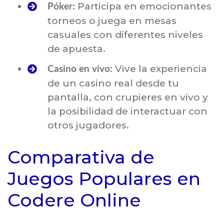
Participa en emocionantes
Póker:
torneos o juega en mesas
casuales con diferentes niveles
de apuesta.
Vive la experiencia
Casino en vivo:
de un casino real desde tu
pantalla, con crupieres en vivo y
la posibilidad de interactuar con
otros jugadores.
Comparativa de
Juegos Populares en
Codere Online