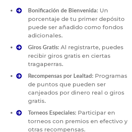
Un
Bonificación de Bienvenida:
porcentaje de tu primer depósito
puede ser añadido como fondos
adicionales.
Al registrarte, puedes
Giros Gratis:
recibir giros gratis en ciertas
tragaperras.
Programas
Recompensas por Lealtad:
de puntos que pueden ser
canjeados por dinero real o giros
gratis.
Participar en
Torneos Especiales:
torneos con premios en efectivo y
otras recompensas.