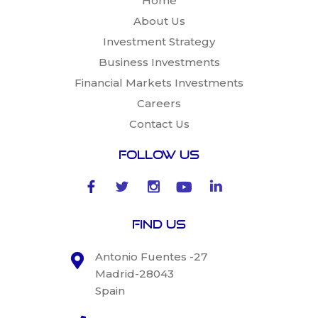
Home
About Us
Investment Strategy
Business Investments
Financial Markets Investments
Careers
Contact Us
Follow Us
Find Us
Antonio Fuentes -27
Madrid-28043
Spain