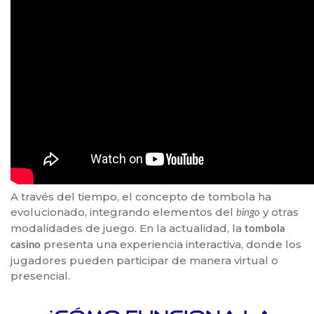
A través del tiempo, el concepto de tombola ha
evolucionado, integrando elementos del
y otras
bingo
modalidades de juego. En la actualidad, la
tombola
presenta una experiencia interactiva, donde los
casino
jugadores pueden participar de manera virtual o
presencial.