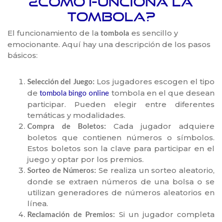
¿Cómo Funciona la
Tombola?
El funcionamiento de la
es sencillo y
tombola
emocionante. Aquí hay una descripción de los pasos
básicos:
Los jugadores escogen el tipo
Selección del Juego:
de
tombola en el que desean
tombola bingo online
participar. Pueden elegir entre diferentes
temáticas y modalidades.
Cada jugador adquiere
Compra de Boletos:
boletos que contienen números o símbolos.
Estos boletos son la clave para participar en el
juego y optar por los premios.
Se realiza un sorteo aleatorio,
Sorteo de Números:
donde se extraen números de una bolsa o se
utilizan generadores de números aleatorios en
línea.
Si un jugador completa
Reclamación de Premios: