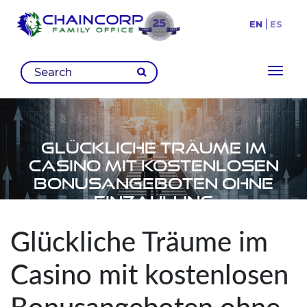
EN
ES
Toggl
Glückliche Träume im
Casino mit kostenlosen
Bonusangeboten ohne
Einzahlung
Glückliche Träume im
Casino mit kostenlosen