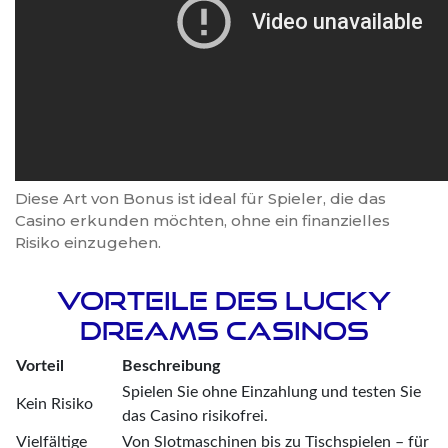
Diese Art von Bonus ist ideal für Spieler, die das
Casino erkunden möchten, ohne ein finanzielles
Risiko einzugehen.
Vorteile des Lucky
Dreams Casinos
Vorteil
Beschreibung
Spielen Sie ohne Einzahlung und testen Sie
Kein Risiko
das Casino risikofrei.
Vielfältige
Von Slotmaschinen bis zu Tischspielen – für