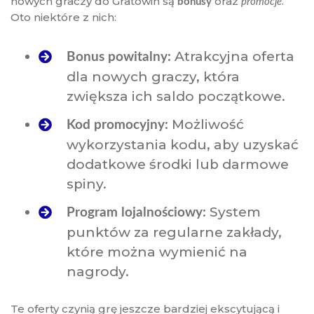
nowych graczy do Gratowin są
oraz
.
bonusy
promocje
Oto niektóre z nich:
Atrakcyjna oferta
Bonus powitalny:
dla nowych graczy, która
zwiększa ich saldo początkowe.
Możliwość
Kod promocyjny:
wykorzystania kodu, aby uzyskać
dodatkowe środki lub darmowe
spiny.
System
Program lojalnościowy:
punktów za regularne zakłady,
które można wymienić na
nagrody.
Te oferty czynią grę jeszcze bardziej ekscytującą i