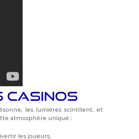
s casinos
sonne, les lumières scintillent, et
cette atmosphère unique :
rtir les joueurs.