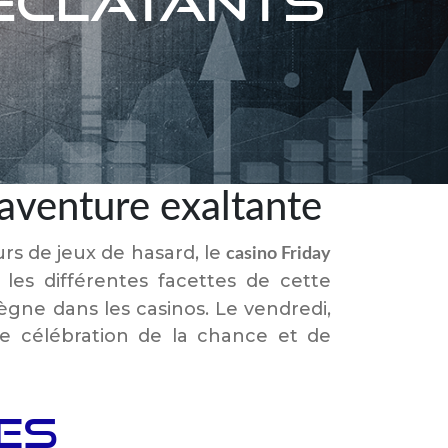
 éclatants
 aventure exaltante
urs de jeux de hasard, le
casino Friday
les différentes facettes de cette
ègne dans les casinos. Le vendredi,
le célébration de la chance et de
es