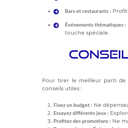
Profit
Bars et restaurants :
Événements thématiques :
touche spéciale.
Consei
Pour tirer le meilleur parti d
conseils utiles :
Ne dépensez 
Fixez un budget :
Explore
Essayez différents jeux :
Ne man
Profitez des promotions :