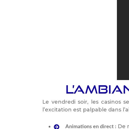
L’ambia
Le vendredi soir, les casinos s
l’excitation est palpable dans l
De n
Animations en direct :