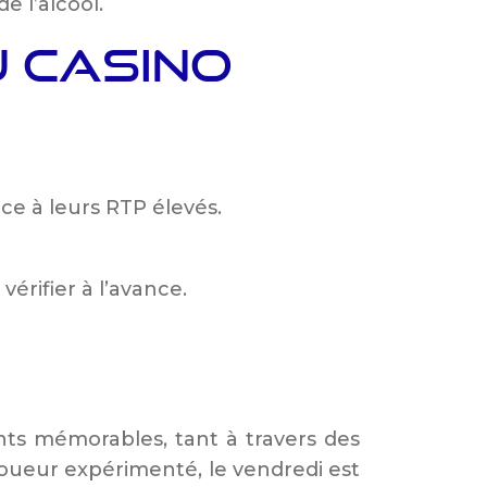
e l’alcool.
u casino
ce à leurs RTP élevés.
vérifier à l’avance.
ts mémorables, tant à travers des
joueur expérimenté, le vendredi est