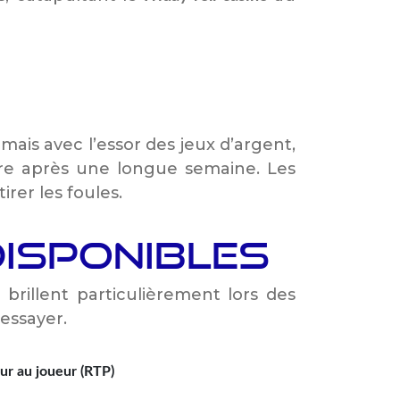
mais avec l’essor des jeux d’argent,
dre après une longue semaine. Les
rer les foules.
disponibles
rillent particulièrement lors des
essayer.
ur au joueur (RTP)