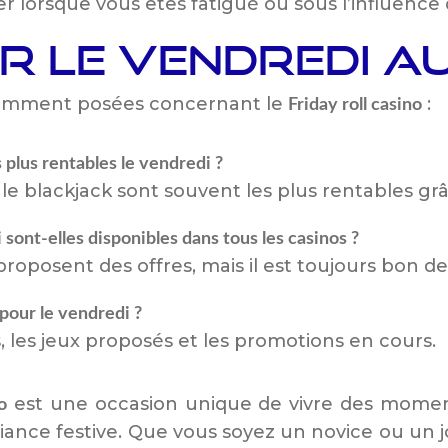
r lorsque vous êtes fatigué ou sous l’influence d
r le vendredi a
uemment posées concernant le
:
Friday roll casino
 plus rentables le vendredi ?
le blackjack sont souvent les plus rentables grâ
sont-elles disponibles dans tous les casinos ?
roposent des offres, mais il est toujours bon de 
pour le vendredi ?
s, les jeux proposés et les promotions en cours.
est une occasion unique de vivre des momen
o
iance festive. Que vous soyez un novice ou un 