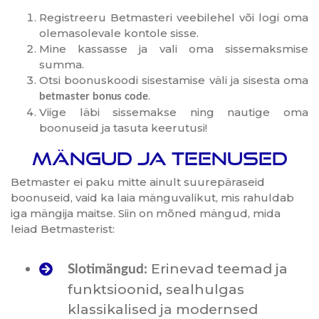
Registreeru Betmasteri veebilehel või logi oma
olemasolevale kontole sisse.
Mine kassasse ja vali oma sissemaksmise
summa.
Otsi boonuskoodi sisestamise väli ja sisesta oma
.
betmaster bonus code
Viige läbi sissemakse ning nautige oma
boonuseid ja tasuta keerutusi!
Mängud ja teenused
Betmaster ei paku mitte ainult suurepäraseid
boonuseid, vaid ka laia mänguvalikut, mis rahuldab
iga mängija maitse. Siin on mõned mängud, mida
leiad Betmasterist:
Erinevad teemad ja
Slotimängud:
funktsioonid, sealhulgas
klassikalised ja modernsed