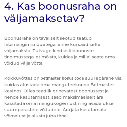
4. Kas boonusraha on
väljamaksetav?
Boonusraha on tavaliselt seotud teatud
läbimängimisnõuetega, enne kui saad selle
väljamaksta. Tutvuge kindlasti boonuste
tingimustega, et mõista, kuidas ja millal saate oma
võidud välja võtta.
Kokkuvõttes on
suurepärane viis,
betmaster bonus code
kuidas alustada oma mänguteekonda Betmaster
kasiinos. Olles teadlik erinevatest boonustest ja
nende kasutamisest, saad maksimaalselt ära
kasutada oma mängukogemust ning avada ukse
suurepärastele võitudele. Ära jäta kasutamata
võimalust ja alusta juba täna!