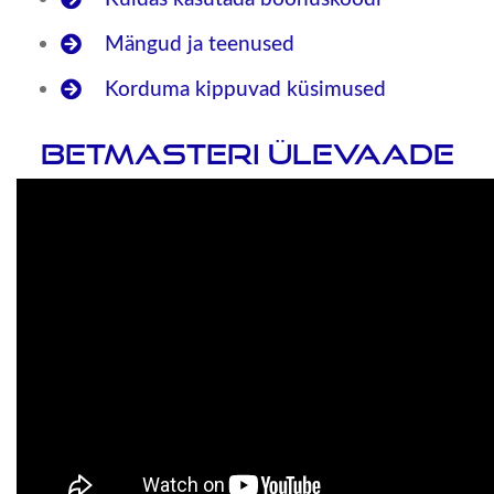
Mängud ja teenused
Korduma kippuvad küsimused
Betmasteri ülevaade