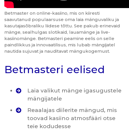
Betmaster on online-kasiino, mis on kiiresti
saavutanud populaarsuse oma laia mänguvaliku ja
kasutajasõbraliku liidese tõttu. See pakub erinevaid
mänge, sealhulgas slotikaid, lauamänge ja live-
kasiinomänge. Betmasteri peamine eelis on selle
paindlikkus ja innovaatilisus, mis lubab mängijatel
nautida sujuvat ja nauditavat mängukogemust.
Betmasteri eelised
Laia valikut mänge igasugustele
mängijatele
Reaalajas diilerite mängud, mis
toovad kasiino atmosfääri otse
teie kodudesse