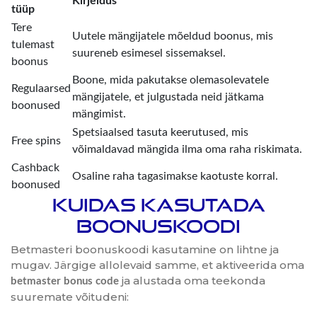
Kirjeldus
tüüp
Tere
Uutele mängijatele mõeldud boonus, mis
tulemast
suureneb esimesel sissemaksel.
boonus
Boone, mida pakutakse olemasolevatele
Regulaarsed
mängijatele, et julgustada neid jätkama
boonused
mängimist.
Spetsiaalsed tasuta keerutused, mis
Free spins
võimaldavad mängida ilma oma raha riskimata.
Cashback
Osaline raha tagasimakse kaotuste korral.
boonused
Kuidas kasutada
boonuskoodi
Betmasteri boonuskoodi kasutamine on lihtne ja
mugav. Järgige allolevaid samme, et aktiveerida oma
ja alustada oma teekonda
betmaster bonus code
suuremate võitudeni: