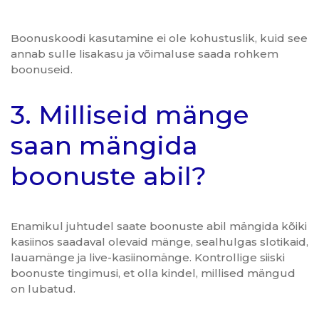
Boonuskoodi kasutamine ei ole kohustuslik, kuid see
annab sulle lisakasu ja võimaluse saada rohkem
boonuseid.
3. Milliseid mänge
saan mängida
boonuste abil?
Enamikul juhtudel saate boonuste abil mängida kõiki
kasiinos saadaval olevaid mänge, sealhulgas slotikaid,
lauamänge ja live-kasiinomänge. Kontrollige siiski
boonuste tingimusi, et olla kindel, millised mängud
on lubatud.