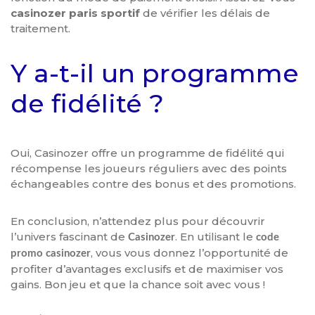
casinozer paris sportif
de vérifier les délais de
traitement.
Y a-t-il un programme
de fidélité ?
Oui, Casinozer offre un programme de fidélité qui
récompense les joueurs réguliers avec des points
échangeables contre des bonus et des promotions.
En conclusion, n’attendez plus pour découvrir
l’univers fascinant de
. En utilisant le
Casinozer
code
, vous vous donnez l’opportunité de
promo casinozer
profiter d’avantages exclusifs et de maximiser vos
gains. Bon jeu et que la chance soit avec vous !