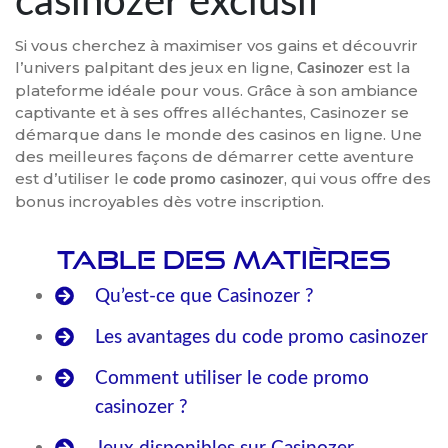
casinozer exclusif
Si vous cherchez à maximiser vos gains et découvrir
l’univers palpitant des jeux en ligne,
est la
Casinozer
plateforme idéale pour vous. Grâce à son ambiance
captivante et à ses offres alléchantes, Casinozer se
démarque dans le monde des casinos en ligne. Une
des meilleures façons de démarrer cette aventure
est d’utiliser le
, qui vous offre des
code promo casinozer
bonus incroyables dès votre inscription.
Table des matières
Qu’est-ce que Casinozer ?
Les avantages du code promo casinozer
Comment utiliser le code promo
casinozer ?