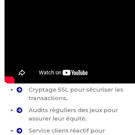
Cryptage SSL pour sécuriser les
transactions.
Audits réguliers des jeux pour
assurer leur équité.
Service client réactif pour