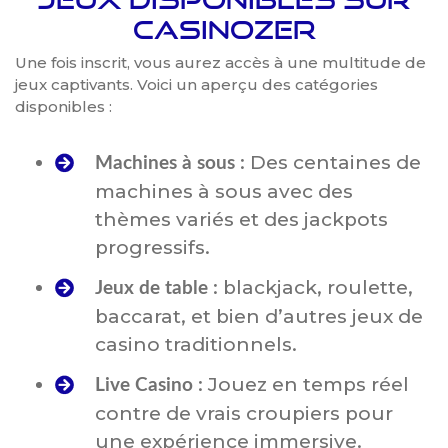
Casinozer
Une fois inscrit, vous aurez accès à une multitude de
jeux captivants. Voici un aperçu des catégories
disponibles :
: Des centaines de
Machines à sous
machines à sous avec des
thèmes variés et des jackpots
progressifs.
: blackjack, roulette,
Jeux de table
baccarat, et bien d’autres jeux de
casino traditionnels.
: Jouez en temps réel
Live Casino
contre de vrais croupiers pour
une expérience immersive.