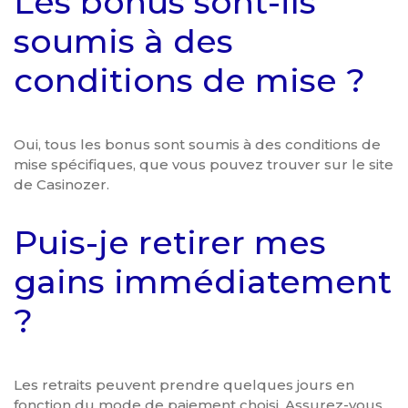
Les bonus sont-ils
soumis à des
conditions de mise ?
Oui, tous les bonus sont soumis à des conditions de
mise spécifiques, que vous pouvez trouver sur le site
de Casinozer.
Puis-je retirer mes
gains immédiatement
?
Les retraits peuvent prendre quelques jours en
fonction du mode de paiement choisi. Assurez-vous