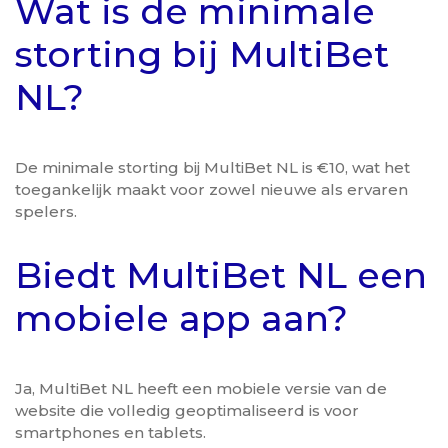
Wat is de minimale
storting bij MultiBet
NL?
De minimale storting bij MultiBet NL is €10, wat het
toegankelijk maakt voor zowel nieuwe als ervaren
spelers.
Biedt MultiBet NL een
mobiele app aan?
Ja, MultiBet NL heeft een mobiele versie van de
website die volledig geoptimaliseerd is voor
smartphones en tablets.