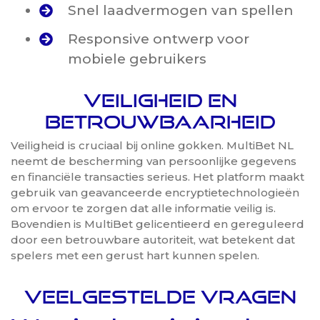
Snel laadvermogen van spellen
Responsive ontwerp voor
mobiele gebruikers
Veiligheid en
Betrouwbaarheid
Veiligheid is cruciaal bij online gokken. MultiBet NL
neemt de bescherming van persoonlijke gegevens
en financiële transacties serieus. Het platform maakt
gebruik van geavanceerde encryptietechnologieën
om ervoor te zorgen dat alle informatie veilig is.
Bovendien is MultiBet gelicentieerd en gereguleerd
door een betrouwbare autoriteit, wat betekent dat
spelers met een gerust hart kunnen spelen.
Veelgestelde Vragen