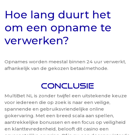
Hoe lang duurt het
om een opname te
verwerken?
Opnames worden meestal binnen 24 uur verwerkt,
afhankelijk van de gekozen betaalmethode.
Conclusie
MultiBet NL is zonder twijfel een uitstekende keuze
voor iedereen die op zoek is naar een veilige,
spannende en gebruiksvriendelijke online
gokervaring. Met een breed scala aan spellen,
aantrekkelijke bonussen en een focus op veiligheid
en klanttevredenheid, belooft dit casino een