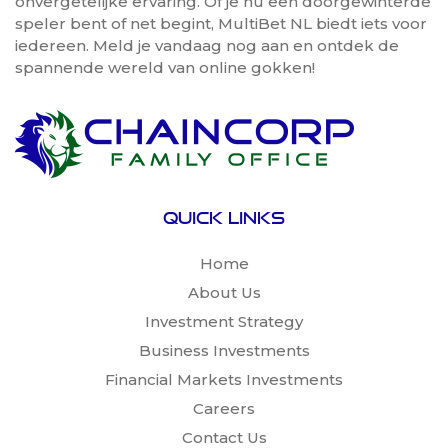
onvergetelijke ervaring. Of je nu een doorgewinterde
speler bent of net begint, MultiBet NL biedt iets voor
iedereen. Meld je vandaag nog aan en ontdek de
spannende wereld van online gokken!
Quick links
Home
About Us
Investment Strategy
Business Investments
Financial Markets Investments
Careers
Contact Us