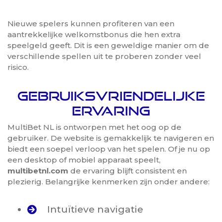
Nieuwe spelers kunnen profiteren van een
aantrekkelijke welkomstbonus die hen extra
speelgeld geeft. Dit is een geweldige manier om de
verschillende spellen uit te proberen zonder veel
risico.
Gebruiksvriendelijke
Ervaring
MultiBet NL is ontworpen met het oog op de
gebruiker. De website is gemakkelijk te navigeren en
biedt een soepel verloop van het spelen. Of je nu op
een desktop of mobiel apparaat speelt,
multibetnl.com
de ervaring blijft consistent en
plezierig. Belangrijke kenmerken zijn onder andere:
Intuïtieve navigatie