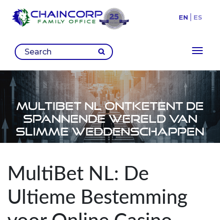
EN
ES
Toggl
MultiBet NL Ontketent de
Spannende Wereld van
Slimme Weddenschappen
MultiBet NL: De
Ultieme Bestemming