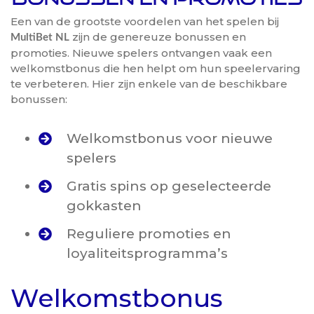
Een van de grootste voordelen van het spelen bij
zijn de genereuze bonussen en
MultiBet NL
promoties. Nieuwe spelers ontvangen vaak een
welkomstbonus die hen helpt om hun speelervaring
te verbeteren. Hier zijn enkele van de beschikbare
bonussen:
Welkomstbonus voor nieuwe
spelers
Gratis spins op geselecteerde
gokkasten
Reguliere promoties en
loyaliteitsprogramma’s
Welkomstbonus