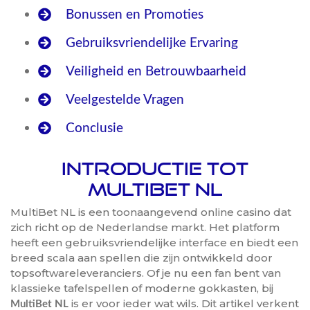
Bonussen en Promoties
Gebruiksvriendelijke Ervaring
Veiligheid en Betrouwbaarheid
Veelgestelde Vragen
Conclusie
Introductie tot
MultiBet NL
MultiBet NL is een toonaangevend online casino dat
zich richt op de Nederlandse markt. Het platform
heeft een gebruiksvriendelijke interface en biedt een
breed scala aan spellen die zijn ontwikkeld door
topsoftwareleveranciers. Of je nu een fan bent van
klassieke tafelspellen of moderne gokkasten, bij
is er voor ieder wat wils. Dit artikel verkent
MultiBet NL