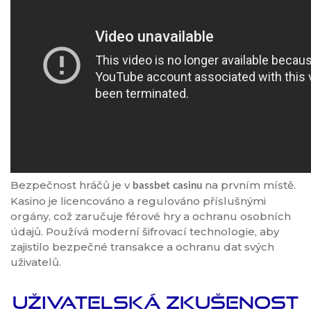
Bezpečnost hráčů je v
na prvním místě.
bassbet casinu
Kasino je licencováno a regulováno příslušnými
orgány, což zaručuje férové hry a ochranu osobních
údajů. Používá moderní šifrovací technologie, aby
zajistilo bezpečné transakce a ochranu dat svých
uživatelů.
Uživatelská zkušenost