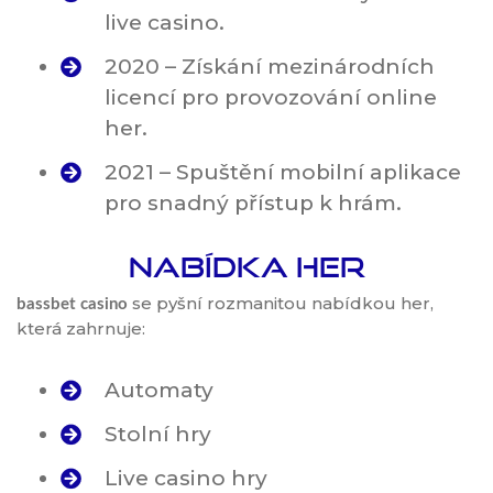
live casino.
2020 – Získání mezinárodních
licencí pro provozování online
her.
2021 – Spuštění mobilní aplikace
pro snadný přístup k hrám.
Nabídka her
se pyšní rozmanitou nabídkou her,
bassbet casino
která zahrnuje:
Automaty
Stolní hry
Live casino hry