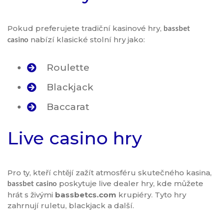
Pokud preferujete tradiční kasinové hry,
bassbet
nabízí klasické stolní hry jako:
casino
Roulette
Blackjack
Baccarat
Live casino hry
Pro ty, kteří chtějí zažít atmosféru skutečného kasina,
poskytuje live dealer hry, kde můžete
bassbet casino
hrát s živými
bassbetcs.com
krupiéry. Tyto hry
zahrnují ruletu, blackjack a další.