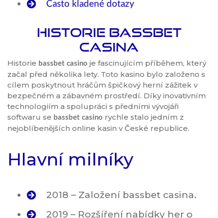
Často kladené dotazy
Historie bassbet
casina
Historie
je fascinujícím příběhem, který
bassbet casino
začal před několika lety. Toto kasino bylo založeno s
cílem poskytnout hráčům špičkový herní zážitek v
bezpečném a zábavném prostředí. Díky inovativním
technologiím a spolupráci s předními vývojáři
softwaru se
rychle stalo jedním z
bassbet casino
nejoblíbenějších online kasin v České republice.
Hlavní milníky
2018 – Založení bassbet casina.
2019 – Rozšíření nabídky her o