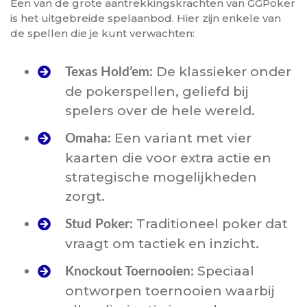
Een van de grote aantrekkingskrachten van GGPoker
is het uitgebreide spelaanbod. Hier zijn enkele van
de spellen die je kunt verwachten:
De klassieker onder
Texas Hold’em:
de pokerspellen, geliefd bij
spelers over de hele wereld.
Een variant met vier
Omaha:
kaarten die voor extra actie en
strategische mogelijkheden
zorgt.
Traditioneel poker dat
Stud Poker:
vraagt om tactiek en inzicht.
Speciaal
Knockout Toernooien:
ontworpen toernooien waarbij