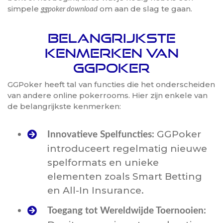
simpele
om aan de slag te gaan.
ggpoker download
Belangrijkste
Kenmerken van
GGPoker
GGPoker heeft tal van functies die het onderscheiden
van andere online pokerrooms. Hier zijn enkele van
de belangrijkste kenmerken:
GGPoker
Innovatieve Spelfuncties:
introduceert regelmatig nieuwe
spelformats en unieke
elementen zoals Smart Betting
en All-In Insurance.
Toegang tot Wereldwijde Toernooien: