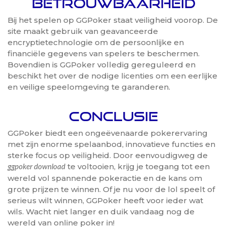
Betrouwbaarheid
Bij het spelen op GGPoker staat veiligheid voorop. De
site maakt gebruik van geavanceerde
encryptietechnologie om de persoonlijke en
financiële gegevens van spelers te beschermen.
Bovendien is GGPoker volledig gereguleerd en
beschikt het over de nodige licenties om een eerlijke
en veilige speelomgeving te garanderen.
Conclusie
GGPoker biedt een ongeëvenaarde pokerervaring
met zijn enorme spelaanbod, innovatieve functies en
sterke focus op veiligheid. Door eenvoudigweg de
te voltooien, krijg je toegang tot een
ggpoker download
wereld vol spannende pokeractie en de kans om
grote prijzen te winnen. Of je nu voor de lol speelt of
serieus wilt winnen, GGPoker heeft voor ieder wat
wils. Wacht niet langer en duik vandaag nog de
wereld van online poker in!