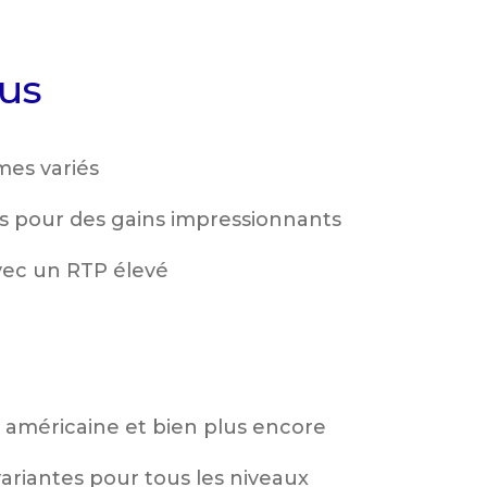
ous
mes variés
fs pour des gains impressionnants
vec un RTP élevé
 américaine et bien plus encore
variantes pour tous les niveaux