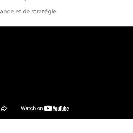
gance et de stratégie