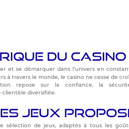
rique du Casino
er et se démarquer dans l’univers en constan
urs à travers le monde, le casino ne cesse de cr
ion repose sur la confiance, la sécurité, 
clientèle diversifiée.
Les Jeux Propos
e sélection de jeux, adaptés à tous les goût