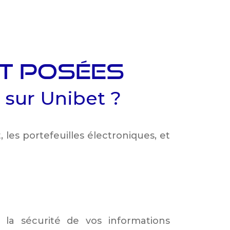
t Posées
 sur Unibet ?
les portefeuilles électroniques, et
 la sécurité de vos informations