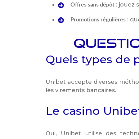
: jouez 
Offres sans dépôt
: qu
Promotions régulières
Questi
Quels types de 
Unibet accepte diverses méthode
les virements bancaires.
Le casino Unibet
Oui, Unibet utilise des tech