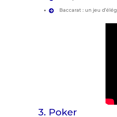
Baccarat : un jeu d’élé
3. Poker