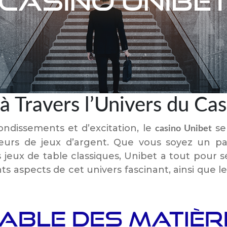
Casino Unibe
 Travers l’Univers du Cas
dissements et d’excitation, le
se
casino Unibet
eurs de jeux d’argent. Que vous soyez un p
jeux de table classiques, Unibet a tout pour séd
nts aspects de cet univers fascinant, ainsi que 
Table des Matièr