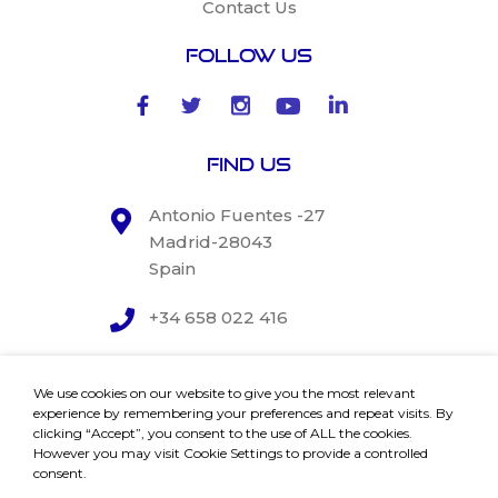
Contact Us
Follow Us
Find Us
Antonio Fuentes -27
Madrid-28043
Spain
+34 658 022 416
lsa@chaincorp.com
We use cookies on our website to give you the most relevant
experience by remembering your preferences and repeat visits. By
clicking “Accept”, you consent to the use of ALL the cookies.
Legal Policy
However you may visit Cookie Settings to provide a controlled
consent.
Privacy Policy