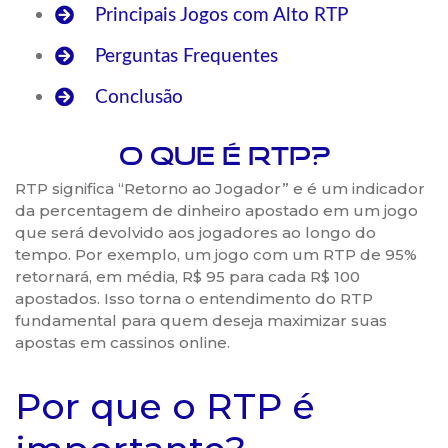
Principais Jogos com Alto RTP
Perguntas Frequentes
Conclusão
O que é RTP?
RTP significa “Retorno ao Jogador” e é um indicador
da percentagem de dinheiro apostado em um jogo
que será devolvido aos jogadores ao longo do
tempo. Por exemplo, um jogo com um RTP de 95%
retornará, em média, R$ 95 para cada R$ 100
apostados. Isso torna o entendimento do RTP
fundamental para quem deseja maximizar suas
apostas em cassinos online.
Por que o RTP é