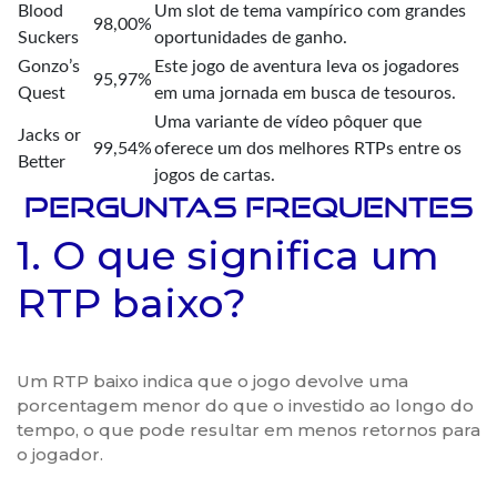
Blood
Um slot de tema vampírico com grandes
98,00%
Suckers
oportunidades de ganho.
Gonzo’s
Este jogo de aventura leva os jogadores
95,97%
Quest
em uma jornada em busca de tesouros.
Uma variante de vídeo pôquer que
Jacks or
99,54%
oferece um dos melhores RTPs entre os
Better
jogos de cartas.
Perguntas Frequentes
1. O que significa um
RTP baixo?
Um RTP baixo indica que o jogo devolve uma
porcentagem menor do que o investido ao longo do
tempo, o que pode resultar em menos retornos para
o jogador.