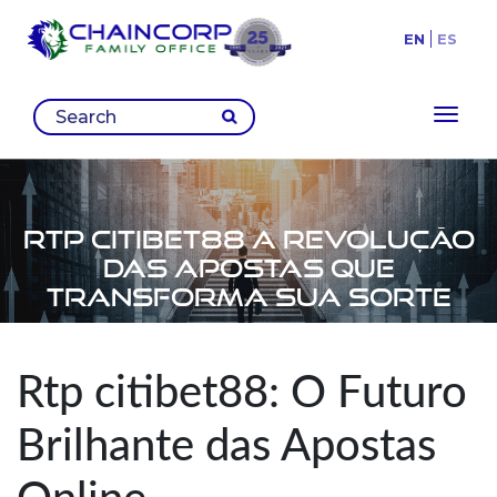
EN
ES
Toggl
Rtp citibet88 a revolução
das apostas que
transforma sua sorte
Rtp citibet88: O Futuro
Brilhante das Apostas