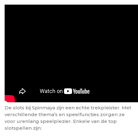
De slots bij Spinmaya zijn een echte trekpleister. Met
verschillende thema’s en speelfuncties zorgen ze
voor urenlang speelplezier. Enkele van de top
slotspellen zijn: