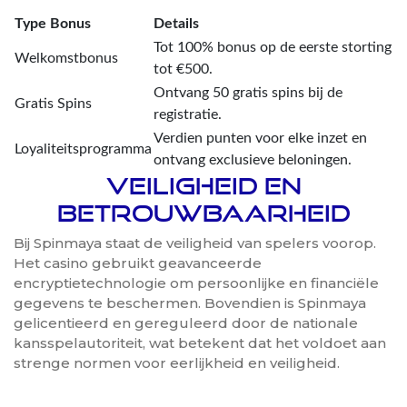
Type Bonus
Details
Tot 100% bonus op de eerste storting
Welkomstbonus
tot €500.
Ontvang 50 gratis spins bij de
Gratis Spins
registratie.
Verdien punten voor elke inzet en
Loyaliteitsprogramma
ontvang exclusieve beloningen.
Veiligheid en
Betrouwbaarheid
Bij Spinmaya staat de veiligheid van spelers voorop.
Het casino gebruikt geavanceerde
encryptietechnologie om persoonlijke en financiële
gegevens te beschermen. Bovendien is Spinmaya
gelicentieerd en gereguleerd door de nationale
kansspelautoriteit, wat betekent dat het voldoet aan
strenge normen voor eerlijkheid en veiligheid.