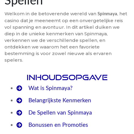
Spellen
Welkom in de betoverende wereld van
, het
Spinmaya
casino dat je meeneemt op een onvergetelijke reis
vol spanning en avontuur. In dit artikel duiken we
diep in de unieke kenmerken van Spinmaya,
verkennen we de verschillende spellen, en
ontdekken we waarom het een favoriete
bestemming is voor zowel nieuwe als ervaren
spelers.
Inhoudsopgave
Wat is Spinmaya?
Belangrijkste Kenmerken
De Spellen van Spinmaya
Bonussen en Promoties