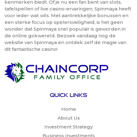
kenmerken biedt. Of je nu een fan bent van slots,
tafelspellen of live casino-ervaringen, Spinmaya heeft
voor ieder wat wils. Met aantrekkelijke bonussen en
een sterke focus op spelersveiligheid, is het geen
wonder dat Spinmaya snel populair is geworden in
de online gokwereld. Bezoek vandaag nog de
website van Spinmaya en ontdek zelf de magie van
dit fantastische casino!
Quick links
Home
About Us
Investment Strategy
Business Investments