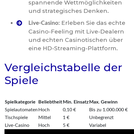
spannende Wettmöglichkeiten
und strategisches Denken.
Erleben Sie das echte
Live-Casino:
Casino-Feeling mit Live-Dealern
und echten Casinotischen über
eine HD-Streaming-Plattform.
Vergleichstabelle der
Spiele
Spielkategorie
Beliebtheit
Min. Einsatz
Max. Gewinn
Spielautomaten
Hoch
0,10 €
Bis zu 1.000.000 €
Tischspiele
Mittel
1 €
Unbegrenzt
Live-Casino
Hoch
5 €
Variabel