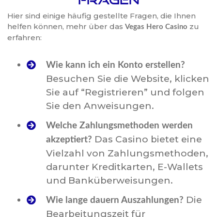
Hier sind einige häufig gestellte Fragen, die Ihnen
helfen können, mehr über das
zu
Vegas Hero Casino
erfahren:
Wie kann ich ein Konto erstellen?
Besuchen Sie die Website, klicken
Sie auf “Registrieren” und folgen
Sie den Anweisungen.
Welche Zahlungsmethoden werden
Das Casino bietet eine
akzeptiert?
Vielzahl von Zahlungsmethoden,
darunter Kreditkarten, E-Wallets
und Banküberweisungen.
Die
Wie lange dauern Auszahlungen?
Bearbeitungszeit für