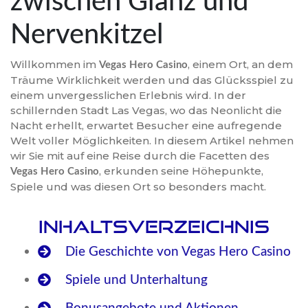
zwischen Glanz und
Nervenkitzel
Willkommen im
, einem Ort, an dem
Vegas Hero Casino
Träume Wirklichkeit werden und das Glücksspiel zu
einem unvergesslichen Erlebnis wird. In der
schillernden Stadt Las Vegas, wo das Neonlicht die
Nacht erhellt, erwartet Besucher eine aufregende
Welt voller Möglichkeiten. In diesem Artikel nehmen
wir Sie mit auf eine Reise durch die Facetten des
, erkunden seine Höhepunkte,
Vegas Hero Casino
Spiele und was diesen Ort so besonders macht.
Inhaltsverzeichnis
Die Geschichte von Vegas Hero Casino
Spiele und Unterhaltung