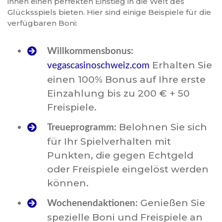
ihnen einen perfekten Einstieg in die Welt des
Glücksspiels bieten. Hier sind einige Beispiele für die
verfügbaren Boni:
Willkommensbonus:
Erhalten Sie
vegascasinoschweiz.com
einen 100% Bonus auf Ihre erste
Einzahlung bis zu 200 € + 50
Freispiele.
Belohnen Sie sich
Treueprogramm:
für Ihr Spielverhalten mit
Punkten, die gegen Echtgeld
oder Freispiele eingelöst werden
können.
Genießen Sie
Wochenendaktionen:
spezielle Boni und Freispiele an