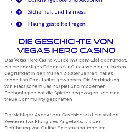
Bonusangebote und Aktionen
Sicherheit und Fairness
Häufig gestellte Fragen
Die Geschichte von
Vegas Hero Casino
Das
wurde mit dem Ziel gegründet,
Vegas Hero Casino
ein einzigartiges Erlebnis für Glücksspieler zu bieten.
Gegründet in den frühen 2000er Jahren, hat es
schnell an Popularität gewonnen. Die Verbindung
von klassischem Casinospiel und modernen
Technologien hat die Spieler angezogen und eine
treue Community geschaffen.
Ein wichtiger Aspekt der Geschichte ist die stetige
Weiterentwicklung des Angebots. Mit der
Einführung von Online-Spielen und mobilen