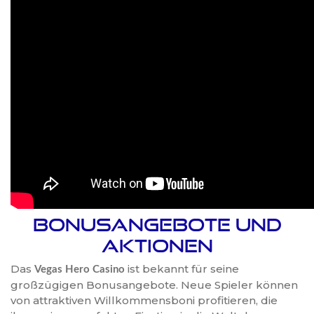
Bonusangebote und
Aktionen
Das
ist bekannt für seine
Vegas Hero Casino
großzügigen Bonusangebote. Neue Spieler können
von attraktiven Willkommensboni profitieren, die