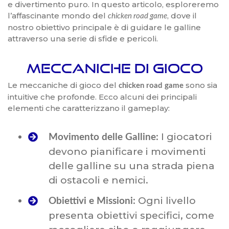
e divertimento puro. In questo articolo, esploreremo
l’affascinante mondo del
, dove il
chicken road game
nostro obiettivo principale è di guidare le galline
attraverso una serie di sfide e pericoli.
Meccaniche di Gioco
Le meccaniche di gioco del
sono sia
chicken road game
intuitive che profonde. Ecco alcuni dei principali
elementi che caratterizzano il gameplay:
I giocatori
Movimento delle Galline:
devono pianificare i movimenti
delle galline su una strada piena
di ostacoli e nemici.
Ogni livello
Obiettivi e Missioni:
presenta obiettivi specifici, come