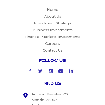
Home
About Us
Investment Strategy
Business Investments
Financial Markets Investments
Careers
Contact Us
Follow Us
Find Us
Antonio Fuentes -27
Madrid-28043