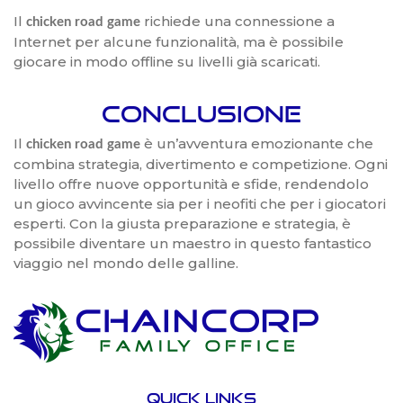
Il
richiede una connessione a
chicken road game
Internet per alcune funzionalità, ma è possibile
giocare in modo offline su livelli già scaricati.
Conclusione
Il
è un’avventura emozionante che
chicken road game
combina strategia, divertimento e competizione. Ogni
livello offre nuove opportunità e sfide, rendendolo
un gioco avvincente sia per i neofiti che per i giocatori
esperti. Con la giusta preparazione e strategia, è
possibile diventare un maestro in questo fantastico
viaggio nel mondo delle galline.
Quick links