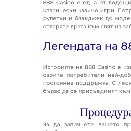
888 Casino е една от водещи
класически казино игри. Пот
рулетки и блэкджек до моде
отваряте врата към свят на з
Легендата на 8
Историята на 888 Casino е и
своите потребители най-доб
постоянна поддръжка. С лес
бързо да се присъединят към 
Процеду
За да започнете вашето пр