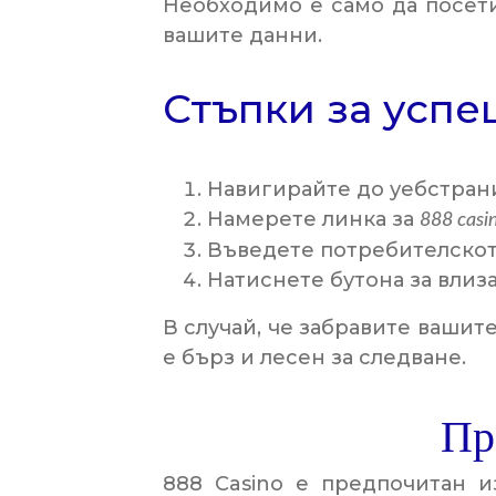
Необходимо е само да посети
вашите данни.
Стъпки за успе
Навигирайте до уебстрани
Намерете линка за
888 casin
Въведете потребителското
Натиснете бутона за влиз
В случай, че забравите вашит
е бърз и лесен за следване.
Пр
888 Casino е предпочитан и