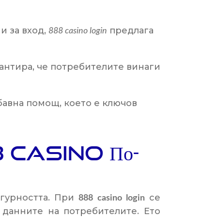
и за вход,
предлага
888 casino login
рантира, че потребителите винаги
бавна помощ, което е ключов
888 Casino По-
игурността. При
се
888 casino login
 данните на потребителите. Ето