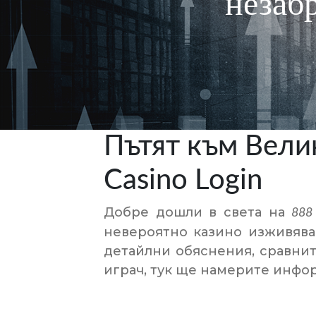
незаб
Пътят към Вели
Casino Login
Добре дошли в света на
888 
невероятно казино изживяван
детайлни обяснения, сравнит
играч, тук ще намерите инфор