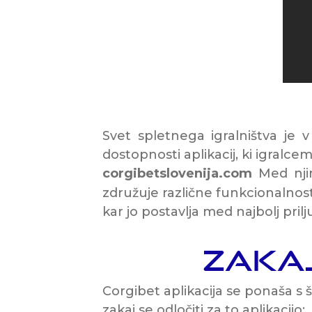
Svet spletnega igralništva je 
dostopnosti aplikacij, ki igralc
corgibetslovenija.com
Med nji
združuje različne funkcionalnost
kar jo postavlja med najbolj prilj
Zakaj
Corgibet aplikacija se ponaša s š
zakaj se odločiti za to aplikacijo: