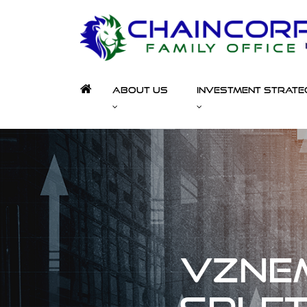
About Us
Investment Strate
Vzne