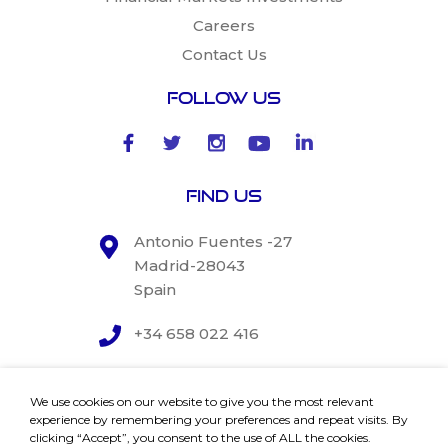
Careers
Contact Us
Follow Us
Find Us
Antonio Fuentes -27
Madrid-28043
Spain
+34 658 022 416
lsa@chaincorp.com
We use cookies on our website to give you the most relevant
experience by remembering your preferences and repeat visits. By
clicking “Accept”, you consent to the use of ALL the cookies.