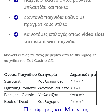
Παιχνίδια
όπως ρουλέτα,
καζίνο
μπλακτζάκ και πόκερ
Ζωντανά παιχνίδια καζίνο με
πραγματικούς ντίλερ
Καινοτόμες επιλογές όπως
video slots
και
παιχνίδια
instant win
Ακολουθεί ένας πίνακας με μερικά από τα πιο δημοφιλή
παιχνίδια του Zet Casino GR:
Όνομα Παιχνιδιού
Κατηγορία
Δημοτικότητα
Starburst
Κουλοχέρηδες
⭐⭐⭐⭐⭐
Lightning Roulette
Ζωντανή Ρουλέτα
⭐⭐⭐⭐
Blackjack Classic
Μπλακτζάκ
⭐⭐⭐⭐⭐
Book of Dead
Κουλοχέρης
⭐⭐⭐⭐⭐
Προσφορές και Μπόνους