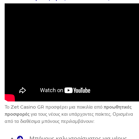
Το Zet Casino GR προσφέρει μια ποικιλία από
προωθητικές
για τους νέους και υπάρχοντες παίκτες. Ορισμένα
προσφορές
από τα διαθέσιμα μπόνους περιλαμβάνουν:
Μπόνους καλωσορίσματος για νέους