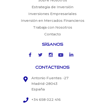
Sobre Nosotros
Estrategia de Inversión
Inversiones Empresariales
Inversión en Mercados Financieros
Trabaja con Nosotros
Contacto
Síganos
Contáctenos
Antonio Fuentes -27
Madrid-28043
España
+34 658 022 416