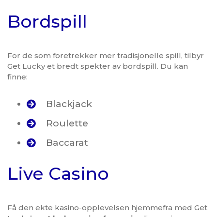
Bordspill
For de som foretrekker mer tradisjonelle spill, tilbyr
Get Lucky et bredt spekter av bordspill. Du kan
finne:
Blackjack
Roulette
Baccarat
Live Casino
Få den ekte kasino-opplevelsen hjemmefra med Get