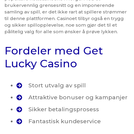
brukervennlig grensesnitt og en imponerende
samling av spill, er det ikke rart at spillere strømmer
til denne plattformen. Casinoet tilbyr også en trygg
og sikker spillopplevelse, noe som gjør det til et
pålitelig valg for alle som ønsker å prøve lykken.
Fordeler med Get
Lucky Casino
Stort utvalg av spill
Attraktive bonuser og kampanjer
Sikker betalingsprosess
Fantastisk kundeservice