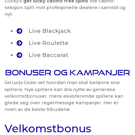
Lucky’s
get lucky casino free spins
live casino-
seksjon. Spill mot profesjonelle dealere i sanntid og
nyt:
Live Blackjack
Live Roulette
Live Baccarat
Bonuser og Kampanjer
vet hvordan man skal belønne sine
Get Lucky Casino
spillere. Nye spillere kan dra nytte av generøse
velkomstbonuser, mens eksisterende spillere kan
glede seg over regelmessige kampanjer. Her er
noen av de beste tilbudene:
Velkomstbonus